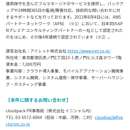
運用保守を含んだフルマネージドのサービスを提供し、バックア
ップや24時間365日の監視/障害対応、技術的な問い合わせに対
するサポートなどを行っております。2013年6月4日には、AWS
パートナーネットワーク（APN）（※1）において、日本初のAP
Nプレミア コンサルティングパートナーの一社として認定された
のをはじめ、その後4年連続で認定されています（※2）。
運営会社名：アイレット株式会社
https://www.iret.co.jp/
所在地：東京都港区虎ノ門1丁目23-1 虎ノ門ヒルズ森タワー7階
資本金：7,000万円
事業内容：クラウド導入事業、モバイルアプリケーション開発事
業、システム開発、システム運用・保守事業、サーバーハウジン
グ・ホスティング事業
【本件に関するお問い合わせ】
cloudpack PR事務局（株式会社 イニシャル内）
TEL: 03-5572-6064（担当：中島、河野、二村）
cloudpack@ve
ctorinc.co.jp