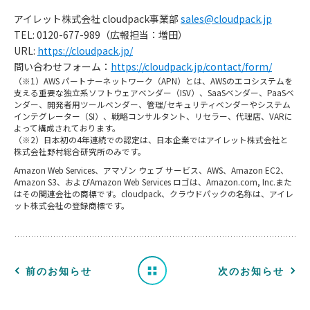
アイレット株式会社 cloudpack事業部
sales@cloudpack.jp
TEL: 0120-677-989（広報担当：増田）
URL:
https://cloudpack.jp/
問い合わせフォーム：
https://cloudpack.jp/contact/form/
（※1）AWS パートナーネットワーク（APN）とは、AWSのエコシステムを
支える重要な独立系ソフトウェアベンダー（ISV）、SaaSベンダー、PaaSベ
ンダー、開発者用ツールベンダー、管理/セキュリティベンダーやシステム
インテグレーター（SI）、戦略コンサルタント、リセラー、代理店、VARに
よって構成されております。
（※2）日本初の4年連続での認定は、日本企業ではアイレット株式会社と
株式会社野村総合研究所のみです。
お
Amazon Web Services、アマゾン ウェブ サービス、AWS、Amazon EC2、
知
Amazon S3、およびAmazon Web Services ロゴは、Amazon.com, Inc.また
はその関連会社の商標です。cloudpack、クラウドパックの名称は、アイレ
ット株式会社の登録商標です。
ら
せ
一
前のお知らせ
次のお知らせ
覧