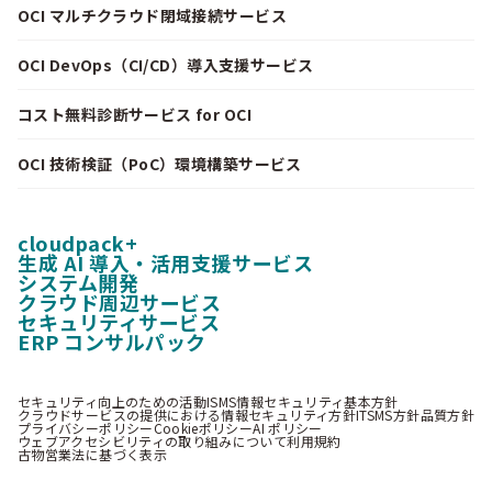
OCI マルチクラウド閉域接続サービス
OCI DevOps（CI/CD）導入支援サービス
コスト無料診断サービス for OCI
OCI 技術検証（PoC）環境構築サービス
cloudpack+
生成 AI 導入・活用支援サービス
システム開発
クラウド周辺サービス
セキュリティサービス
ERP コンサルパック
セキュリティ向上のための活動
ISMS情報セキュリティ基本方針
クラウドサービスの提供における情報セキュリティ方針
ITSMS方針
品質方針
プライバシーポリシー
Cookieポリシー
AI ポリシー
ウェブアクセシビリティの取り組みについて
利用規約
古物営業法に基づく表示