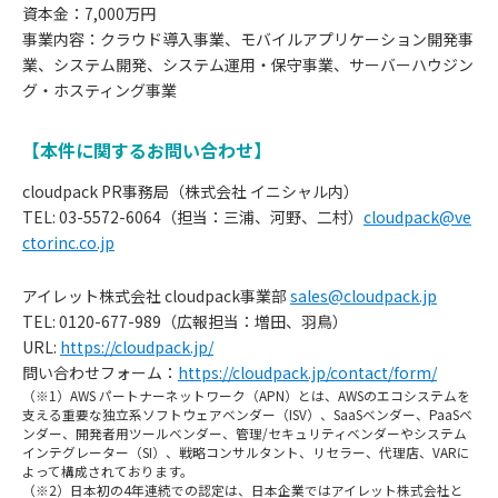
資本金：7,000万円
事業内容：クラウド導入事業、モバイルアプリケーション開発事
業、システム開発、システム運用・保守事業、サーバーハウジン
グ・ホスティング事業
【本件に関するお問い合わせ】
cloudpack PR事務局（株式会社 イニシャル内）
TEL: 03-5572-6064（担当：三浦、河野、二村）
cloudpack@ve
ctorinc.co.jp
アイレット株式会社 cloudpack事業部
sales@cloudpack.jp
TEL: 0120-677-989（広報担当：増田、羽鳥）
URL:
https://cloudpack.jp/
問い合わせフォーム：
https://cloudpack.jp/contact/form/
（※1）AWS パートナーネットワーク（APN）とは、AWSのエコシステムを
支える重要な独立系ソフトウェアベンダー（ISV）、SaaSベンダー、PaaSベ
ンダー、開発者用ツールベンダー、管理/セキュリティベンダーやシステム
インテグレーター（SI）、戦略コンサルタント、リセラー、代理店、VARに
よって構成されております。
（※2）日本初の4年連続での認定は、日本企業ではアイレット株式会社と