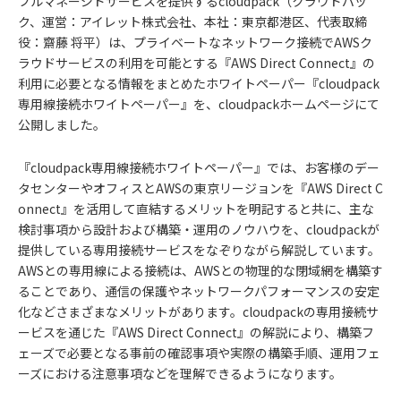
フルマネージドサービスを提供するcloudpack（クラウドパッ
ク、運営：アイレット株式会社、本社：東京都港区、代表取締
役：齋藤 将平）は、プライベートなネットワーク接続でAWSク
ラウドサービスの利用を可能とする『AWS Direct Connect』の
利用に必要となる情報をまとめたホワイトペーパー『cloudpack
専用線接続ホワイトペーパー』を、cloudpackホームページにて
公開しました。
『cloudpack専用線接続ホワイトペーパー』では、お客様のデー
タセンターやオフィスとAWSの東京リージョンを『AWS Direct C
onnect』を活用して直結するメリットを明記すると共に、主な
検討事項から設計および構築・運用のノウハウを、cloudpackが
提供している専用接続サービスをなぞりながら解説しています。
AWSとの専用線による接続は、AWSとの物理的な閉域網を構築す
ることであり、通信の保護やネットワークパフォーマンスの安定
化などさまざまなメリットがあります。cloudpackの専用接続サ
ービスを通じた『AWS Direct Connect』の解説により、構築フ
ェーズで必要となる事前の確認事項や実際の構築手順、運用フェ
ーズにおける注意事項などを理解できるようになります。