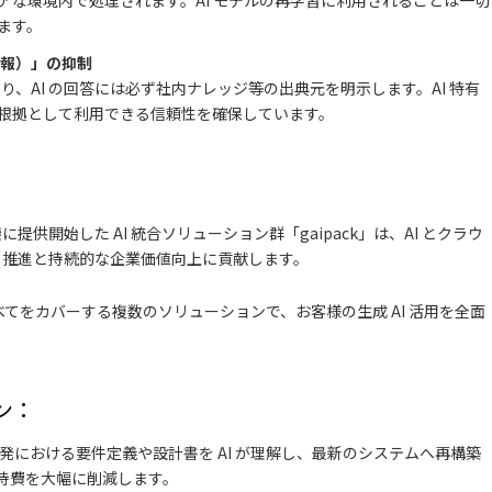
アな環境内で処理されます。AI モデルの再学習に利用されることは一切
ます。
情報）」の抑制
り、AI の回答には必ず社内ナレッジ等の出典元を明示します。AI 特有
根拠として利用できる信頼性を確保しています。
に提供開始した AI 統合ソリューション群「gaipack」は、AI とクラウ
X 推進と持続的な企業価値向上に貢献します。
てをカバーする複数のソリューションで、お客様の生成 AI 活用を全面
ン：
発における要件定義や設計書を AI が理解し、最新のシステムへ再構築
持費を大幅に削減します。