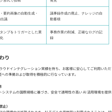
ク形式で投稿
発見
・要約画像の自動生成・
議事録作成の廃止、ナレッジの自
抽出議
動蓄積
タンプをトリガーとした業
事務作業の削減、正確なログの記
化
録
だわり
 の豊富なクラウドインテグレーション実績を持ち、お客様に安心してご利用いただ
証への準拠および取得を積極的に行なっています。
用
ジメントシステムの国際規格に基づき、安全で透明性の高い AI 活用環境を提供
禁止）