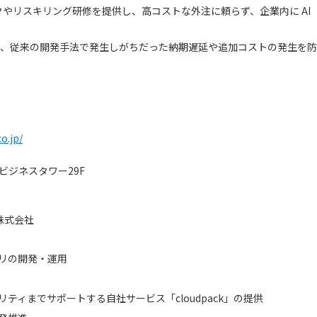
ークやリスキリング研修を提供し、高コストな外注に頼らず、企業内に AI
より、従来の開発手法で発生しがちだった納期遅延や追加コストの発生を防
】
o.jp/
ビジネスタワー29F
gs株式会社
リの開発・運用
ティまでサポートする自社サービス「cloudpack」の提供