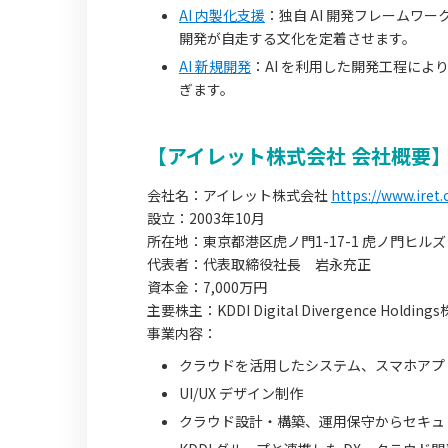
AI 内製化支援
：独自 AI 開発フレームワ
開発が自走する文化を定着させます。
AI 新規開発
：AI を利用した開発工程に
ぎます。
【アイレット株式会社 会社概要
会社名：アイレット株式会社
https://www.iret.c
設立：2003年10月
所在地：東京都港区虎ノ門1-17-1 虎ノ門ヒルズ
代表者：代表取締役社長 岩永充正
資本金：7,000万円
主要株主：KDDI Digital Divergence Holdin
事業内容：
クラウドを活用したシステム、スマホアプ
UI/UX デザイン制作
クラウド設計・構築、運用保守からセキュリ