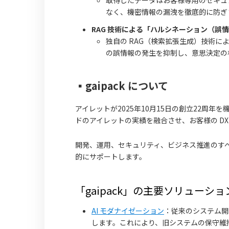
取得したデータはお客様専用のセキュ
なく、機密情報の漏洩を徹底的に防ぎ
RAG 技術による「ハルシネーション（誤
独自の RAG（検索拡張生成）技術によ
の誤情報の発生を抑制し、意思決定の
▪️gaipack について
アイレットが2025年10月15日の創立22周年を機
ドのアイレットの実績を融合させ、お客様の D
開発、運用、セキュリティ、ビジネス推進のすべ
的にサポートします。
「gaipack」の主要ソリューショ
AI モダナイゼーション
：従来のシステム開
します。これにより、旧システムの保守維