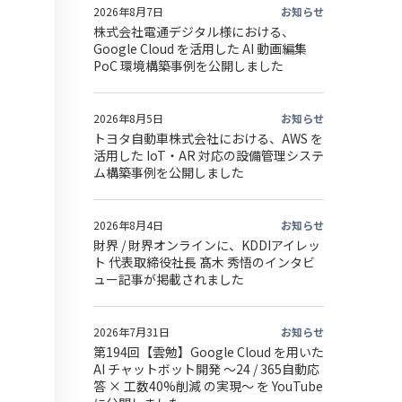
2026年8月7日
お知らせ
株式会社電通デジタル様における、
Google Cloud を活用した AI 動画編集
PoC 環境構築事例を公開しました
2026年8月5日
お知らせ
トヨタ自動車株式会社における、AWS を
活用した IoT・AR 対応の設備管理システ
ム構築事例を公開しました
2026年8月4日
お知らせ
財界 / 財界オンラインに、KDDIアイレッ
ト 代表取締役社長 髙木 秀悟のインタビ
ュー記事が掲載されました
2026年7月31日
お知らせ
第194回【雲勉】Google Cloud を用いた
AI チャットボット開発 〜24 / 365自動応
答 × 工数40%削減 の実現〜 を YouTube