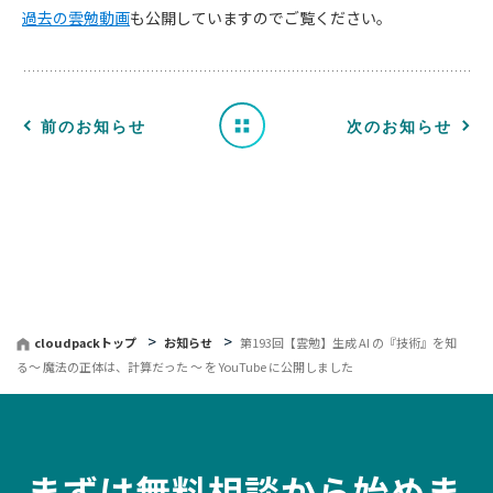
過去の雲勉動画
も公開していますのでご覧ください。
ら
せ
一
前のお知らせ
次のお知らせ
覧
へ
戻
る
cloudpackトップ
お知らせ
第193回【雲勉】生成 AI の『技術』を知
る〜 魔法の正体は、計算だった 〜 を YouTube に公開しました
まずは無料相談から始めま