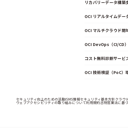
リカバリーデータ構築
OCI リアルタイムデ
OCI マルチクラウド
OCI DevOps（CI/
コスト無料診断サービス f
OCI 技術検証（PoC
セキュリティ向上のための活動
ISMS情報セキュリティ基本方針
クラウ
ウェブアクセシビリティの取り組みについて
利用規約
古物営業法に基