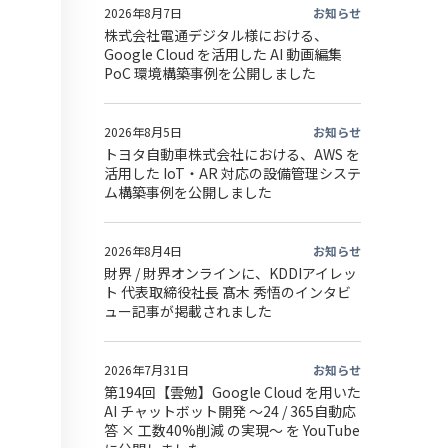
2026年8月7日
お知らせ
株式会社電通デジタル様における、
Google Cloud を活用した AI 動画編集
PoC 環境構築事例を公開しました
2026年8月5日
お知らせ
トヨタ自動車株式会社における、AWS を
活用した IoT・AR 対応の設備管理システ
ム構築事例を公開しました
2026年8月4日
お知らせ
財界 / 財界オンラインに、KDDIアイレッ
ト 代表取締役社長 髙木 秀悟のインタビ
ュー記事が掲載されました
2026年7月31日
お知らせ
第194回【雲勉】Google Cloud を用いた
AI チャットボット開発 〜24 / 365自動応
答 × 工数40%削減 の実現〜 を YouTube