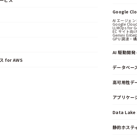
サービス
Google C
AI エージェ
Google Clo
LLMOps for G
EC サイト向け
Gemini Ent
GPU 調達・
AI 駆動開発 o
 for AWS
データベー
高可用性デ
アプリケー
Data La
静的ホステ