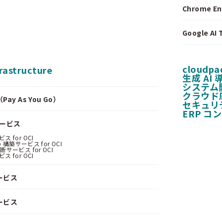
Chrome E
Google A
cloudpa
frastructure
生成 AI
システム
クラウド
y As You Go）
セキュリ
ERP コ
サービス
 for OCI
 構築サービス for OCI
サービス for OCI
 for OCI
ービス
ービス