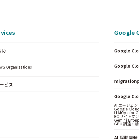
vices
Google 
ール）
Google 
.
Google 
Organizations
migrationp
サービス
Google C
AI エージェ
Google Clo
LLMOps for G
EC サイト向け
Gemini Ent
GPU 調達・
AI 駆動開発 o