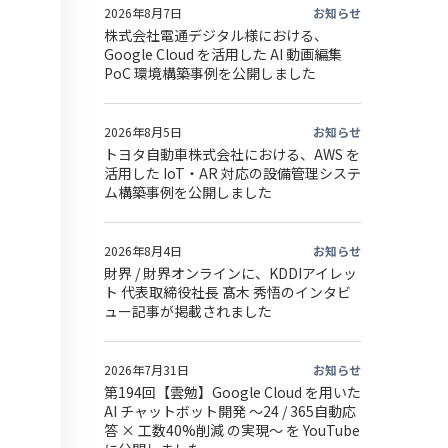
2026年8月7日
お知らせ
株式会社電通デジタル様における、
Google Cloud を活用した AI 動画編集
PoC 環境構築事例を公開しました
2026年8月5日
お知らせ
トヨタ自動車株式会社における、AWS を
活用した IoT・AR 対応の設備管理システ
ム構築事例を公開しました
2026年8月4日
お知らせ
財界 / 財界オンラインに、KDDIアイレッ
ト 代表取締役社長 髙木 秀悟のインタビ
ュー記事が掲載されました
2026年7月31日
お知らせ
第194回【雲勉】Google Cloud を用いた
AI チャットボット開発 〜24 / 365自動応
答 × 工数40%削減 の実現〜 を YouTube