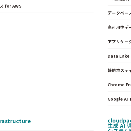
 for AWS
データベー
高可用性デ
アプリケー
Data La
静的ホステ
Chrome E
Google A
cloudpa
frastructure
生成 AI
システム