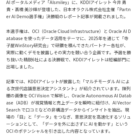
AI ポータルメディア「AIsmiley」に、KDDIアイレット 今井 勇
貴・髙橋 美沙輝が登壇した、日本オラクル株式会社主催「Partn
er AI Demo選手権」決勝戦のレポート記事が掲載されました。
本選手権は、OCI（Oracle Cloud Infrastructure）と Oracle AI D
atabase を使ったデータ活用をテーマに、2025年を通じて「寺
子屋WinStory研究会」で研鑽を積んできたパートナー各社が、
実際に動くデモを披露しその実力を競い合う企画です。予選を勝
ち抜いた精鋭6社による決勝戦で、KDDIアイレットは短編部門に
出場しました。
記事では、KDDIアイレットが披露した「マルチモーダル AI によ
る次世代店舗意思決定アシスタント」が紹介されています。陳列
棚の画像を OCI Vision で解析し、Oracle Autonomous AI Datab
ase（ADB）が視覚情報と売上データを瞬時に紐付け、AI Vector
Search で口コミなどの非構造データからインサイトを抽出。現
場の「目」と「データ」をつなぎ、意思決定を高速化するソリュ
ーションとして、「データを外に出さずに AI を動かす」という
OCI のポテンシャルを引き出した内容となっています。
お