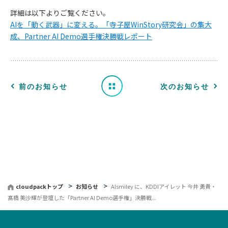
詳細は以下よりご覧ください。
知
AIを「動く武器」に変える。「寺子屋WinStory研究会」の集大
成、Partner AI Demo選手権決勝戦レポート
ら
せ
一
前のお知らせ
次のお知らせ
覧
へ
戻
る
cloudpackトップ
お知らせ
AIsmiley に、KDDIアイレット 今井 勇貴・
髙橋 美沙輝が登壇した「Partner AI Demo選手権」決勝戦...