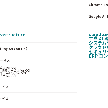
Chrome E
Google A
cloudpa
frastructure
生成 AI
システム
クラウド
y As You Go）
セキュリ
ERP コ
サービス
 for OCI
 構築サービス for OCI
サービス for OCI
 for OCI
ービス
ービス