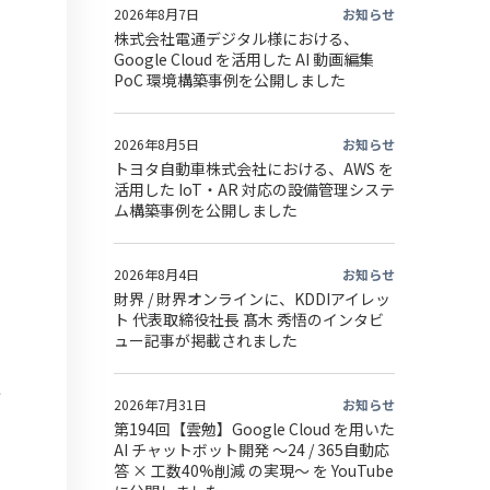
2026年8月7日
お知らせ
株式会社電通デジタル様における、
Google Cloud を活用した AI 動画編集
PoC 環境構築事例を公開しました
の
2026年8月5日
お知らせ
トヨタ自動車株式会社における、AWS を
活用した IoT・AR 対応の設備管理システ
ム構築事例を公開しました
2026年8月4日
お知らせ
財界 / 財界オンラインに、KDDIアイレッ
ト 代表取締役社長 髙木 秀悟のインタビ
ュー記事が掲載されました
方
2026年7月31日
お知らせ
第194回【雲勉】Google Cloud を用いた
AI チャットボット開発 〜24 / 365自動応
答 × 工数40%削減 の実現〜 を YouTube