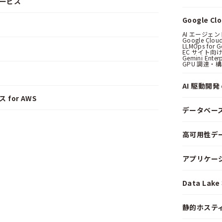
サービス
Google C
AI エージェ
Google Clo
LLMOps for G
EC サイト向け
Gemini Ent
GPU 調達・
AI 駆動開発 o
 for AWS
データベー
高可用性デ
アプリケー
Data La
静的ホステ