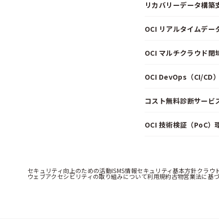
リカバリーデータ構築
OCI リアルタイムデ
OCI マルチクラウド
OCI DevOps（CI/
コスト無料診断サービス f
OCI 技術検証（PoC
セキュリティ向上のための活動
ISMS情報セキュリティ基本方針
クラウ
ウェブアクセシビリティの取り組みについて
利用規約
古物営業法に基