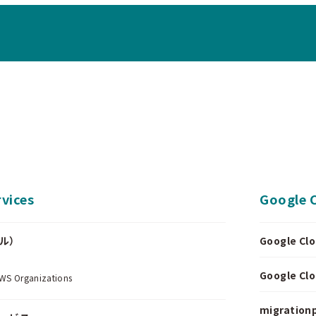
vices
Google 
ール）
Google 
.
Google 
Organizations
migrationp