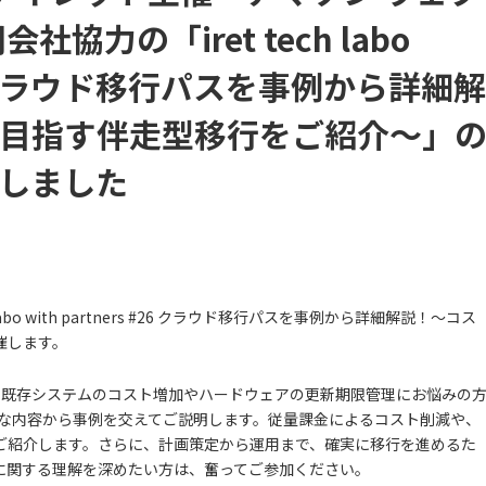
協力の「iret tech labo
 #26 クラウド移行パスを事例から詳細解
目指す伴走型移行をご紹介〜」
しました
tech labo with partners #26 クラウド移行パスを事例から詳細解説！〜コス
催します。
ners #26 では、既存システムのコスト増加やハードウェアの更新期限管理にお悩みの
的な内容から事例を交えてご説明します。従量課金によるコスト削減や、
ご紹介します。さらに、計画策定から運用まで、確実に移行を進めるた
に関する理解を深めたい方は、奮ってご参加ください。