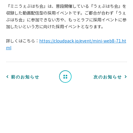
『ミニうぇぶはち会』は、普段開催している『うぇぶはち会』を
収録した動画配信型の採用イベントです。ご都合が合わず「うぇ
ぶはち会」に参加できない方や、もっとラフに採用イベントに参
お
加したいという方に向けた採用イベントとなります。
知
詳しくはこちら：
https://cloudpack.jp/event/mini-web8-71.ht
ml
ら
せ
一
前のお知らせ
次のお知らせ
覧
へ
戻
る