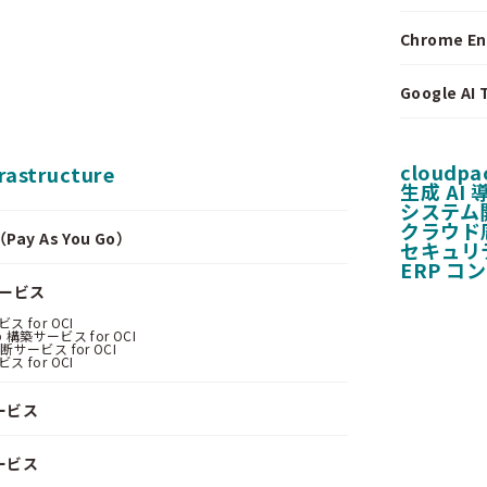
Chrome E
Google A
cloudpa
frastructure
生成 AI
システム
クラウド
y As You Go）
セキュリ
ERP コ
サービス
 for OCI
 構築サービス for OCI
サービス for OCI
 for OCI
ービス
ービス