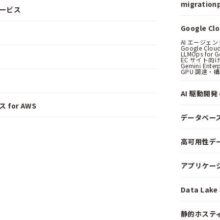
migrationp
サービス
Google C
AI エージェ
Google Clo
LLMOps for G
EC サイト向け
Gemini Ent
GPU 調達・
AI 駆動開発 o
 for AWS
データベー
高可用性デ
アプリケー
Data La
静的ホステ