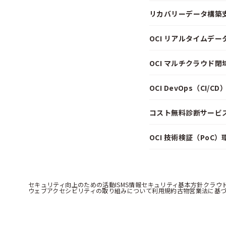
リカバリーデータ構築
OCI リアルタイムデ
OCI マルチクラウド
OCI DevOps（CI/
コスト無料診断サービス f
OCI 技術検証（PoC
セキュリティ向上のための活動
ISMS情報セキュリティ基本方針
クラウ
ウェブアクセシビリティの取り組みについて
利用規約
古物営業法に基