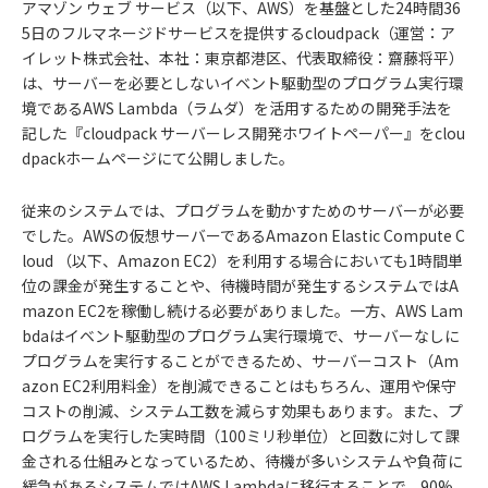
アマゾン ウェブ サービス（以下、AWS）を基盤とした24時間36
5日のフルマネージドサービスを提供するcloudpack（運営：ア
イレット株式会社、本社：東京都港区、代表取締役：齋藤将平）
は、サーバーを必要としないイベント駆動型のプログラム実行環
境であるAWS Lambda（ラムダ）を活用するための開発手法を
記した『cloudpack サーバーレス開発ホワイトペーパー』をclou
dpackホームページにて公開しました。
従来のシステムでは、プログラムを動かすためのサーバーが必要
でした。AWSの仮想サーバーであるAmazon Elastic Compute C
loud （以下、Amazon EC2）を利用する場合においても1時間単
位の課金が発生することや、待機時間が発生するシステムではA
mazon EC2を稼働し続ける必要がありました。一方、AWS Lam
bdaはイベント駆動型のプログラム実行環境で、サーバーなしに
プログラムを実行することができるため、サーバーコスト（Am
azon EC2利用料金）を削減できることはもちろん、運用や保守
コストの削減、システム工数を減らす効果もあります。また、プ
ログラムを実行した実時間（100ミリ秒単位）と回数に対して課
金される仕組みとなっているため、待機が多いシステムや負荷に
緩急があるシステムではAWS Lambdaに移行することで、90%