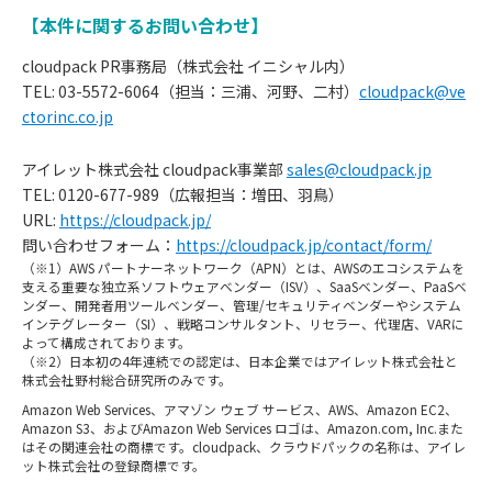
【本件に関するお問い合わせ】
cloudpack PR事務局（株式会社 イニシャル内）
TEL: 03-5572-6064（担当：三浦、河野、二村）
cloudpack@ve
ctorinc.co.jp
アイレット株式会社 cloudpack事業部
sales@cloudpack.jp
TEL: 0120-677-989（広報担当：増田、羽鳥）
URL:
https://cloudpack.jp/
問い合わせフォーム：
https://cloudpack.jp/contact/form/
（※1）AWS パートナーネットワーク（APN）とは、AWSのエコシステムを
支える重要な独立系ソフトウェアベンダー（ISV）、SaaSベンダー、PaaSベ
ンダー、開発者用ツールベンダー、管理/セキュリティベンダーやシステム
インテグレーター（SI）、戦略コンサルタント、リセラー、代理店、VARに
よって構成されております。
（※2）日本初の4年連続での認定は、日本企業ではアイレット株式会社と
株式会社野村総合研究所のみです。
お
Amazon Web Services、アマゾン ウェブ サービス、AWS、Amazon EC2、
知
Amazon S3、およびAmazon Web Services ロゴは、Amazon.com, Inc.また
はその関連会社の商標です。cloudpack、クラウドパックの名称は、アイレ
ット株式会社の登録商標です。
ら