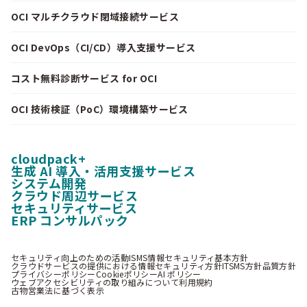
OCI マルチクラウド閉域接続サービス
OCI DevOps（CI/CD）導入支援サービス
コスト無料診断サービス for OCI
OCI 技術検証（PoC）環境構築サービス
cloudpack+
生成 AI 導入・活用支援サービス
システム開発
クラウド周辺サービス
セキュリティサービス
ERP コンサルパック
セキュリティ向上のための活動
ISMS情報セキュリティ基本方針
クラウドサービスの提供における情報セキュリティ方針
ITSMS方針
品質方針
プライバシーポリシー
Cookieポリシー
AI ポリシー
ウェブアクセシビリティの取り組みについて
利用規約
古物営業法に基づく表示