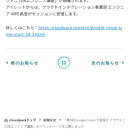
ウド二刀流エンジニア講座」が開催されます。
アイレットからは、クラウドインテグレーション事業部 エンジニ
お
ア 中村 昌登がセッションに登壇します。
知
詳しくはこちら：
https://cloudpack.jp/event/google-cloud-ju
mp-start-24-3.html
ら
せ
一
前のお知らせ
次のお知らせ
覧
へ
戻
る
cloudpackトップ
お知らせ
「第3回 Google Cloud で目指す クラウド二
刀流エンジニア講座」のイベントページを公開しました