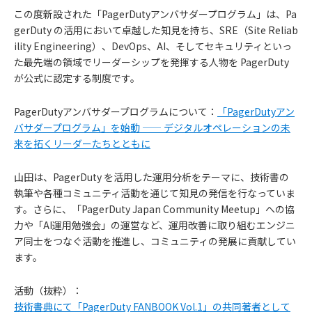
この度新設された「PagerDutyアンバサダープログラム」は、Pa
gerDuty の活用において卓越した知見を持ち、SRE（Site Reliab
ility Engineering）、DevOps、AI、そしてセキュリティといっ
た最先端の領域でリーダーシップを発揮する人物を PagerDuty
が公式に認定する制度です。
PagerDutyアンバサダープログラムについて：
「PagerDutyアン
バサダープログラム」を始動 —— デジタルオペレーションの未
来を拓くリーダーたちとともに
山田は、PagerDuty を活用した運用分析をテーマに、技術書の
執筆や各種コミュニティ活動を通じて知見の発信を行なっていま
す。さらに、「PagerDuty Japan Community Meetup」への協
力や「AI運用勉強会」の運営など、運用改善に取り組むエンジニ
ア同士をつなぐ活動を推進し、コミュニティの発展に貢献してい
ます。
活動（抜粋）：
技術書典にて「PagerDuty FANBOOK Vol.1」の共同著者として