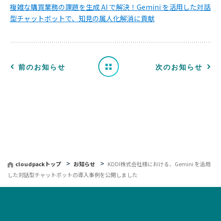
知
複雑な購買業務の課題を生成 AI で解決！Gemini を活用した対話
型チャットボットで、知見の属人化解消に貢献
ら
せ
一
前のお知らせ
次のお知らせ
覧
へ
戻
る
cloudpackトップ
お知らせ
KDDI株式会社様における、Gemini を活用
した対話型チャットボットの導入事例を公開しました