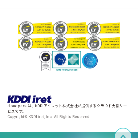
cloudpack は、KDDIアイレット株式会社が提供するクラウド支援サー
ビスです。
Copyright© KDDI iret, Inc. All Rights Reserved.
ペー