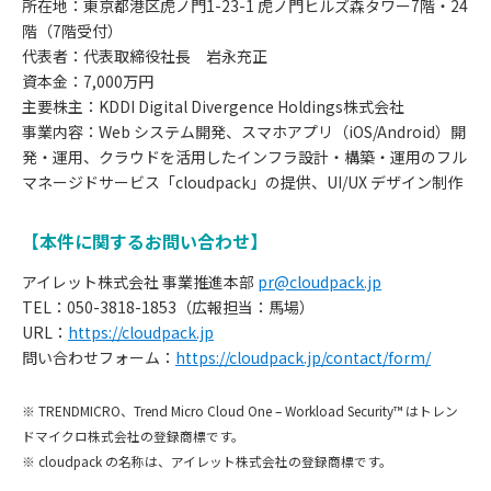
所在地：東京都港区虎ノ門1-23-1 虎ノ門ヒルズ森タワー7階・24
階（7階受付）
代表者：代表取締役社長 岩永充正
資本金：7,000万円
主要株主：KDDI Digital Divergence Holdings株式会社
事業内容：Web システム開発、スマホアプリ（iOS/Android）開
発・運用、クラウドを活用したインフラ設計・構築・運用のフル
マネージドサービス「cloudpack」の提供、UI/UX デザイン制作
【本件に関するお問い合わせ】
アイレット株式会社 事業推進本部
pr@cloudpack.jp
TEL：050-3818-1853（広報担当：馬場）
URL：
https://cloudpack.jp
問い合わせフォーム：
https://cloudpack.jp/contact/form/
お
※ TRENDMICRO、Trend Micro Cloud One – Workload Security™ はトレン
知
ドマイクロ株式会社の登録商標です。
※ cloudpack の名称は、アイレット株式会社の登録商標です。
ら