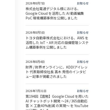
2026年8月7日
お知らせ
株式会社電通デジタル様における、
Google Cloud を活用した AI 動画編集
PoC 環境構築事例を公開しました
2026年8月5日
お知らせ
トヨタ自動車株式会社における、AWS を
活用した IoT・AR 対応の設備管理システ
ム構築事例を公開しました
2026年8月4日
お知らせ
財界 / 財界オンラインに、KDDIアイレッ
ト 代表取締役社長 髙木 秀悟のインタビ
ュー記事が掲載されました
2026年7月31日
お知らせ
第194回【雲勉】Google Cloud を用いた
AI チャットボット開発 〜24 / 365自動応
答 × 工数40%削減 の実現〜 を YouTube