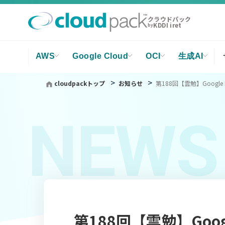
クラウドパック
KDDI iret
by
AWS
Google Cloud
OCI
生成AI
cloudpackトップ
お知らせ
第188回【雲勉】Google Map
NEWS
第188回【雲勉】Google 