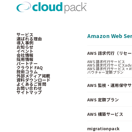
サービス
Amazon Web Ser
選ばれる理由
導入事例
お知らせ
イベント
AWS 請求代行（リセ
会社情報
採用情報
AWS 請求代行サービス
パートナー
AWS 請求代行サービスadv
クラウド FAQ
AWS 請求代行サービス + AWS 
技術コラム
バウチャー定額プラン
外部メディア掲載
資料ダウンロード
よくあるご質問
AWS 監視・運用保守
お問い合わせ
サイトマップ
AWS 定額プラン
AWS 構築サービス
migrationpack