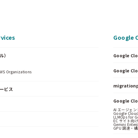
vices
Google 
ール）
Google 
.
Google 
Organizations
migrationp
サービス
Google C
AI エージェ
Google Clo
LLMOps for G
EC サイト向け
Gemini Ent
GPU 調達・