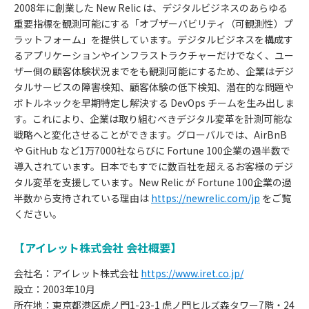
2008年に創業した New Relic は、デジタルビジネスのあらゆる
重要指標を観測可能にする「オブザーバビリティ（可観測性）プ
ラットフォーム」を提供しています。デジタルビジネスを構成す
るアプリケーションやインフラストラクチャーだけでなく、ユー
ザー側の顧客体験状況までをも観測可能にするため、企業はデジ
タルサービスの障害検知、顧客体験の低下検知、潜在的な問題や
ボトルネックを早期特定し解決する DevOps チームを生み出しま
す。これにより、企業は取り組むべきデジタル変革を計測可能な
戦略へと変化させることができます。グローバルでは、AirBnB
や GitHub など1万7000社ならびに Fortune 100企業の過半数で
導入されています。日本でもすでに数百社を超えるお客様のデジ
タル変革を支援しています。New Relic が Fortune 100企業の過
半数から支持されている理由は
https://newrelic.com/jp
をご覧
ください。
【アイレット株式会社 会社概要】
会社名：アイレット株式会社
https://www.iret.co.jp/
設立：2003年10月
所在地：東京都港区虎ノ門1-23-1 虎ノ門ヒルズ森タワー7階・24