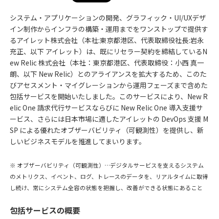
システム・アプリケーションの開発、グラフィック・UI/UXデザ
イン制作からインフラの構築・運用までをワンストップで提供す
るアイレット株式会社（本社:東京都港区、代表取締役社長:岩永
充正、以下 アイレット）は、既にリセラー契約を締結しているN
ew Relic 株式会社（本社：東京都港区、代表取締役：小西 真一
朗、以下 New Relic）とのアライアンスを拡大するため、このた
びアセスメント・マイグレーションから運用フェーズまで含めた
包括サービスを開始いたしました。このサービスにより、New R
elic One 請求代行サービスならびに New Relic One 導入支援サ
ービス、さらには日本市場に適したアイレットの DevOps 支援 M
SP による優れたオブザーバビリティ（可観測性）を提供し、新
しいビジネスモデルを推進してまいります。
※ オブザーバビリティ（可観測性）…デジタルサービスを支えるシステム
のメトリクス、イベント、ログ、トレースのデータを、リアルタイムに取得
し続け、常にシステム全容の状態を把握し、改善ができる状態にあること
包括サービスの概要