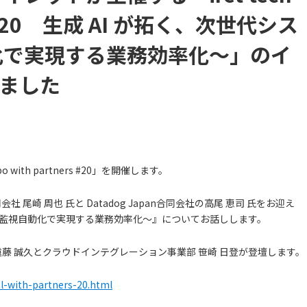
ers #20 生成 AI が拓く、次世代シス
化で実現する業務効率化〜」のイ
ました
labo with partners #20」を開催します。
 尾崎 周也 氏と Datadog Japan合同会社の高尾 恵司 氏をお迎え
 〜監視自動化で実現する業務効率化〜』についてお話しします。
遠藤 誠久とクラウドインテグレーション事業部 笹崎 日登が登壇します。
itl-with-partners-20.html