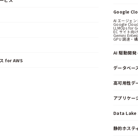
サービス
Google C
AI エージェ
Google Clo
LLMOps for G
EC サイト向け
Gemini Ent
GPU 調達・
AI 駆動開発 o
 for AWS
データベー
高可用性デ
アプリケー
Data La
静的ホステ