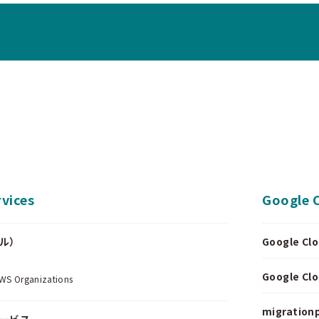
vices
Google 
ール）
Google 
.
Google 
Organizations
migrationp