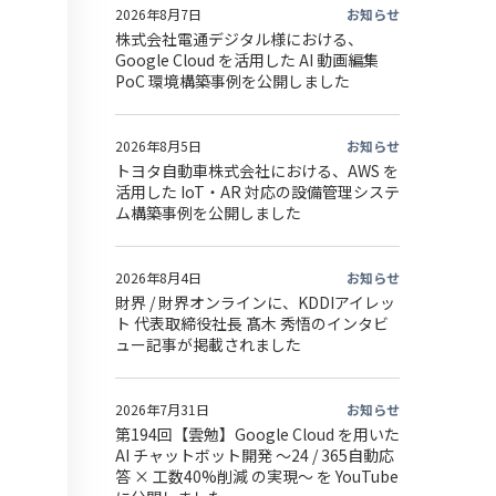
2026年8月7日
お知らせ
株式会社電通デジタル様における、
Google Cloud を活用した AI 動画編集
PoC 環境構築事例を公開しました
2026年8月5日
お知らせ
トヨタ自動車株式会社における、AWS を
活用した IoT・AR 対応の設備管理システ
ム構築事例を公開しました
2026年8月4日
お知らせ
財界 / 財界オンラインに、KDDIアイレッ
ト 代表取締役社長 髙木 秀悟のインタビ
ュー記事が掲載されました
2026年7月31日
お知らせ
第194回【雲勉】Google Cloud を用いた
AI チャットボット開発 〜24 / 365自動応
答 × 工数40%削減 の実現〜 を YouTube