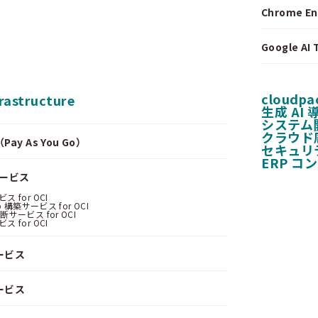
Chrome E
Google A
cloudpa
frastructure
生成 AI
システム
クラウド
y As You Go）
セキュリ
ERP コ
サービス
 for OCI
 構築サービス for OCI
サービス for OCI
 for OCI
ービス
ービス