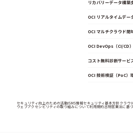
リカバリーデータ構築
OCI リアルタイムデ
OCI マルチクラウド
OCI DevOps（CI/
コスト無料診断サービス f
OCI 技術検証（PoC
セキュリティ向上のための活動
ISMS情報セキュリティ基本方針
クラウ
ウェブアクセシビリティの取り組みについて
利用規約
古物営業法に基