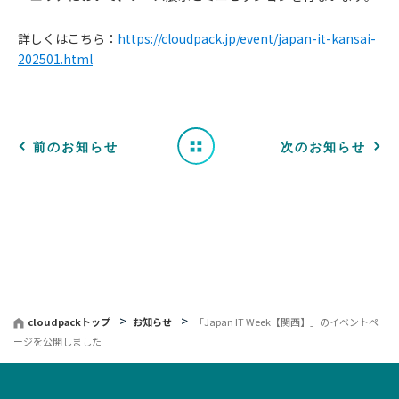
知
詳しくはこちら：
https://cloudpack.jp/event/japan-it-kansai-
202501.html
ら
せ
一
前のお知らせ
次のお知らせ
覧
へ
戻
る
cloudpackトップ
お知らせ
「Japan IT Week【関西】」のイベントペ
ージを公開しました