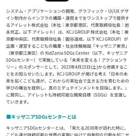
システム・アプリケーションの開発、グラフィック・UI/UX デザ
イン制作からインフラの構築・運用までをワンストップで提供す
るアイレット株式会社（本社：東京都港区、代表取締役社長：岩
永充正、以下 アイレット）は、KCJ GROUP 株式会社（本社：東
京都中央区、代表取締役社長：圓谷道成、以下 KCJ GROUP）が
企画・運営するこどもの職業・社会体験施設「キッザニア東京」
（東京都江東区）の KidZania SDGs Center（以下、キッザニア
SDGsセンター）で実施している「未来を変える！アクションラ
リー」のスポンサーとして、2023年4月15日(土)から参画するこ
とをお知らせいたします。KCJ GROUP が掲げる考え「日本の未
来を拓くこども達が、これからの実社会で生きる力を育むための
学びの機会を提供し、真のエデュテインメントを目指します。」
に賛同し、アイレットも持続可能な開発目標（SDGs）を支援し
ていきます。
■キッザニアSDGsセンターとは
キッザニアSDGsセンターとは、「来たる2030年が訪れた時に、
こども達が持続可能な世界の実現に向けて自発的な行動を起こせ