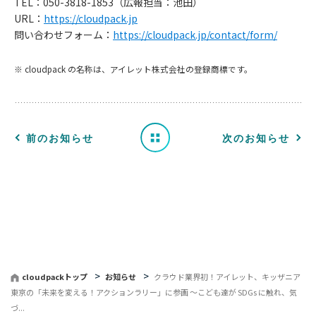
TEL：050-3818-1853（広報担当：池田）
お
URL：
https://cloudpack.jp
問い合わせフォーム：
https://cloudpack.jp/contact/form/
知
※ cloudpack の名称は、アイレット株式会社の登録商標です。
ら
せ
一
前のお知らせ
次のお知らせ
覧
へ
戻
る
cloudpackトップ
お知らせ
クラウド業界初！アイレット、キッザニア
東京の「未来を変える！アクションラリー」に参画 ～こども達が SDGs に触れ、気
づ...