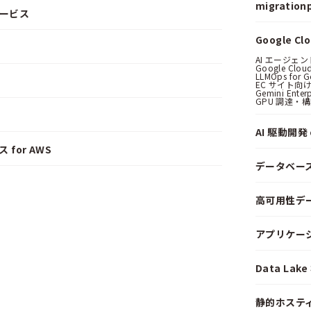
migrationp
サービス
Google C
AI エージェ
Google Clo
LLMOps for G
EC サイト向け
Gemini Ent
GPU 調達・
AI 駆動開発 o
 for AWS
データベー
高可用性デ
アプリケー
Data La
静的ホステ