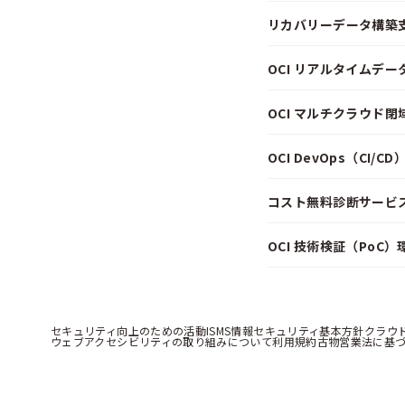
リカバリーデータ構築
OCI リアルタイムデ
OCI マルチクラウド
OCI DevOps（CI/
コスト無料診断サービス f
OCI 技術検証（PoC
セキュリティ向上のための活動
ISMS情報セキュリティ基本方針
クラウ
ウェブアクセシビリティの取り組みについて
利用規約
古物営業法に基