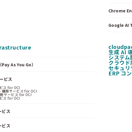
Chrome E
Google A
cloudpa
frastructure
生成 AI
システム
クラウド
y As You Go）
セキュリ
ERP コ
サービス
 for OCI
 構築サービス for OCI
サービス for OCI
 for OCI
ービス
ービス