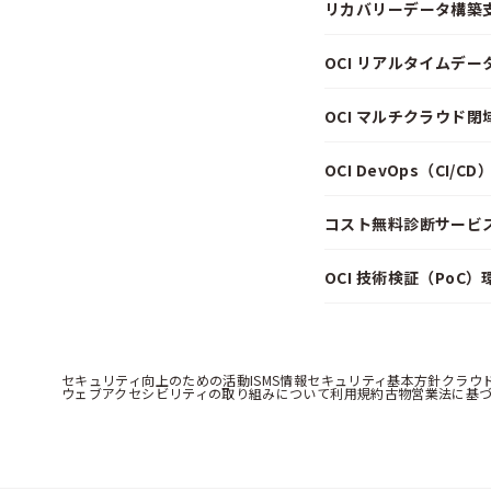
リカバリーデータ構築
OCI リアルタイムデ
OCI マルチクラウド
OCI DevOps（CI/
コスト無料診断サービス f
OCI 技術検証（PoC
セキュリティ向上のための活動
ISMS情報セキュリティ基本方針
クラウ
ウェブアクセシビリティの取り組みについて
利用規約
古物営業法に基