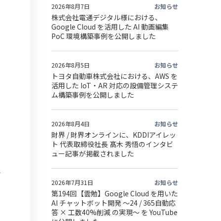
2026年8月7日
お知らせ
株式会社電通デジタル様における、
Google Cloud を活用した AI 動画編集
PoC 環境構築事例を公開しました
2026年8月5日
お知らせ
トヨタ自動車株式会社における、AWS を
活用した IoT・AR 対応の設備管理システ
ム構築事例を公開しました
2026年8月4日
お知らせ
財界 / 財界オンラインに、KDDIアイレッ
ト 代表取締役社長 髙木 秀悟のインタビ
ュー記事が掲載されました
2026年7月31日
お知らせ
第194回【雲勉】Google Cloud を用いた
AI チャットボット開発 〜24 / 365自動応
答 × 工数40%削減 の実現〜 を YouTube