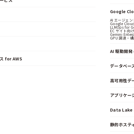
サービス
Google C
AI エージェ
Google Clo
LLMOps for G
EC サイト向け
Gemini Ent
GPU 調達・
AI 駆動開発 o
 for AWS
データベー
高可用性デ
アプリケー
Data La
静的ホステ