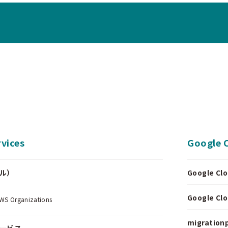
vices
Google 
ール）
Google 
.
Google 
Organizations
migrationp