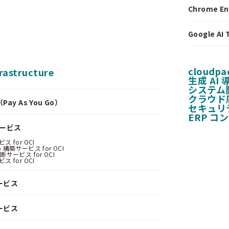
Chrome E
Google A
cloudpa
frastructure
生成 AI
システム
クラウド
y As You Go）
セキュリ
ERP コ
サービス
 for OCI
 構築サービス for OCI
サービス for OCI
 for OCI
ービス
ービス