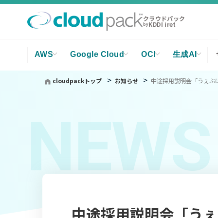
クラウドパック
KDDI iret
by
AWS
Google Cloud
OCI
生成AI
cloudpackトップ
お知らせ
中途採用説明会「うぇぶは
NEWS
中途採用説明会「うぇ