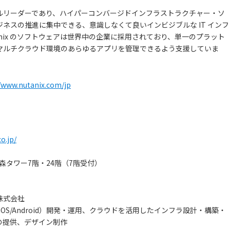
ーバルリーダーであり、ハイパーコンバージドインフラストラクチャー・ソ
ネスの推進に集中できる、意識しなくて良いインビジブルな IT インフ
nix のソフトウェアは世界中の企業に採用されており、単一のプラット
マルチクラウド環境のあらゆるアプリを管理できるよう支援していま
//www.nutanix.com/jp
o.jp/
ズ森タワー7階・24階（7階受付）
gs株式会社
OS/Android）開発・運用、クラウドを活用したインフラ設計・構築・
」の提供、デザイン制作