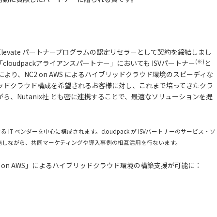
nix Elevate パートナープログラムの認定リセラーとして契約を締結しまし
(※)
oudpackアライアンスパートナー」においても ISVパートナー
と
れにより、NC2 on AWS によるハイブリッドクラウド環境のスピーディな
ッドクラウド構成を希望されるお客様に対し、これまで培ってきたクラ
、Nutanix社 とも密に連携することで、最適なソリューションを提
 IT ベンダーを中心に構成されます。cloudpack が ISVパートナーのサービス・ソ
実施しながら、共同マーケティングや導入事例の相互活用を行ないます。
rs（NC2）on AWS」によるハイブリッドクラウド環境の構築支援が可能に：