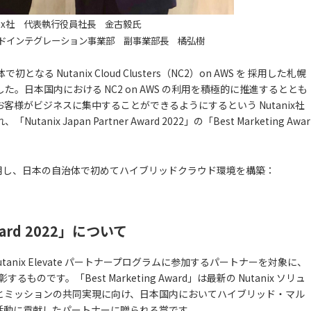
anix社 代表執行役員社長 金古毅氏
ドインテグレーション事業部 副事業部長 橘弘樹
なる Nutanix Cloud Clusters（NC2）on AWS を 採用した札幌
。日本国内における NC2 on AWS の利用を積極的に推進するととも
様がビジネスに集中することができるようにするという Nutanix社
 Japan Partner Award 2022」の「Best Marketing Awar
n AWS を採用し、日本の自治体で初めてハイブリッドクラウド環境を構築：
Award 2022」について
22」は、Nutanix Elevate パートナープログラムに参加するパートナーを対象に、
です。「Best Marketing Award」は最新の Nutanix ソリュ
ョンとミッションの共同実現に向け、日本国内においてハイブリッド・マル
活動に貢献したパートナーに贈られる賞です。