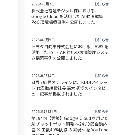
2026年8月7日
お知らせ
株式会社電通デジタル様における、
Google Cloud を活用した AI 動画編集
PoC 環境構築事例を公開しました
2026年8月5日
お知らせ
トヨタ自動車株式会社における、AWS を
活用した IoT・AR 対応の設備管理システ
ム構築事例を公開しました
2026年8月4日
お知らせ
財界 / 財界オンラインに、KDDIアイレッ
ト 代表取締役社長 髙木 秀悟のインタビ
ュー記事が掲載されました
2026年7月31日
お知らせ
第194回【雲勉】Google Cloud を用いた
AI チャットボット開発 〜24 / 365自動応
答 × 工数40%削減 の実現〜 を YouTube