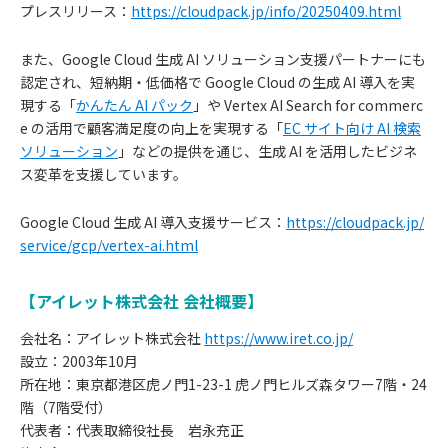
プレスリリース：
https://cloudpack.jp/info/20250409.html
また、Google Cloud 生成 AI ソリューション支援パートナーにも
認定され、短納期・低価格で Google Cloud の生成 AI 導入を実
現する「
かんたん AI パック
」や Vertex AI Search for commerc
e の活用で顧客満足度の向上を実現する「
EC サイト向け AI 検索
ソリューション
」などの提供を通じ、生成 AI を活用したビジネ
ス変革を支援しています。
Google Cloud 生成 AI 導入支援サービス：
https://cloudpack.jp/
service/gcp/vertex-ai.html
【アイレット株式会社 会社概要】
会社名：アイレット株式会社
https://www.iret.co.jp/
設立：2003年10月
所在地：東京都港区虎ノ門1-23-1 虎ノ門ヒルズ森タワー7階・24
階（7階受付）
代表者：代表取締役社長 岩永充正