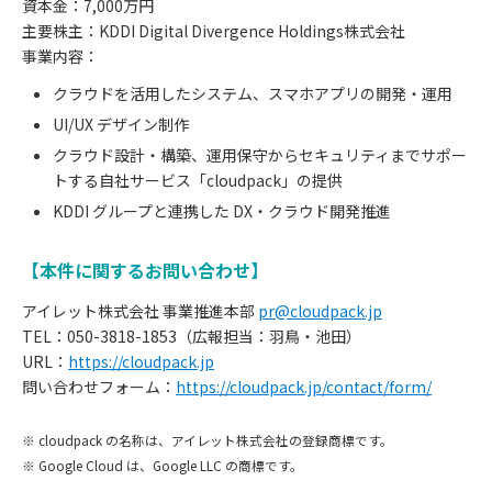
資本金：7,000万円
主要株主：KDDI Digital Divergence Holdings株式会社
事業内容：
クラウドを活用したシステム、スマホアプリの開発・運用
UI/UX デザイン制作
クラウド設計・構築、運用保守からセキュリティまでサポー
トする自社サービス「cloudpack」の提供
KDDI グループと連携した DX・クラウド開発推進
【本件に関するお問い合わせ】
アイレット株式会社 事業推進本部
pr@cloudpack.jp
TEL：050-3818-1853（広報担当：羽鳥・池田）
URL：
https://cloudpack.jp
お
問い合わせフォーム：
https://cloudpack.jp/contact/form/
知
※ cloudpack の名称は、アイレット株式会社の登録商標です。
※ Google Cloud は、Google LLC の商標です。
ら