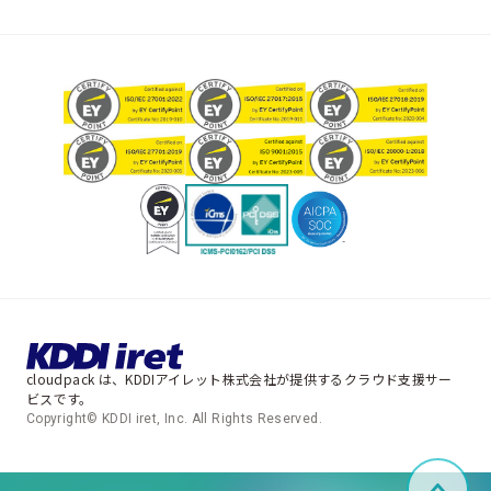
cloudpack は、KDDIアイレット株式会社が提供するクラウド支援サー
ビスです。
Copyright© KDDI iret, Inc. All Rights Reserved.
ペー