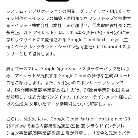
システム・アプリケーションの開発、グラフィック・UI/UX デザ
イン制作からインフラの構築・運用までをワンストップで提供す
るアイレット株式会社（本社：東京都港区、代表取締役社長：岩
永充正、以下 アイレット）は、2025年8⽉5日(火)〜6⽇(水)に東
京ビッグサイトにて開催される Google Cloud Next Tokyo（主
催：グーグル・クラウド・ジャパン合同会社）に Diamond スポ
ンサーとして協賛します。
展示ブースでは、Google Agentspace スターターパックをはじ
め、アイレットが提供する Google Cloud の多様な生成 AI サービ
スをご紹介します。また、5日(火)のスポンサーセッションで
は、DX開発事業部 事業部長 石川 天行、DX開発事業部 牧田 剣吾
が登壇し、株式会社バンダイナムコエンターテインメント様にお
ける生成 AI を用いたデータ活用術について解説します。
さらに、5日(火)には、Google Cloud Partner Top Engineer 20
25 Fellow である内部統制推進室/室長 兼 クラウドインテグレー
ション事業部/副事業部長 廣山 豊が登壇し、「安全と先進のバラ