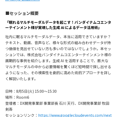
■セッション概要
「眠れるマルチモーダルデータを起こす！バンダイナムコエンタ
ーテインメント様が実現した生成 AI によるデータ活用術」
社内に眠るマルチモーダルデータ、本当に活用できていますか？
テキスト、動画、音声など、様々な形式の組み合わせデータが持
つ価値を見出せていない方も多いのではないでしょうか。本セッ
ションでは、株式会社バンダイナムコエンターテインメント様の
画期的な事例を紹介します。生成 AI を活用することで、膨大な
マルチモーダルの中から必要情報を驚くほど短時間で探し出せる
ようになった、その検索性を劇的に高めた術的アプローチを詳し
く解説いたします。
日時：8⽉5日(火) 15:00〜15:30
場所：Room6
登壇者：DX開発事業部 事業部長 石川 天行、DX開発事業部 牧田
剣吾
セッションリンク：
https://www.googlecloudevents.com/next