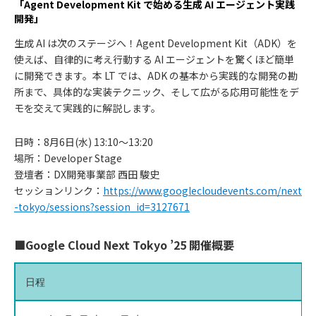
「Agent Development Kit で始める生成 AI エージェント実践
開発」
生成 AI は次のステージへ！Agent Development Kit（ADK）を
使えば、自律的に考え行動する AI エージェントを驚くほど簡単
に開発できます。本 LT では、ADK の基本から実践的な開発の勘
所まで、具体的な実装テクニック、そして広がる応用可能性をデ
モを交えて実践的に解説します。
日時：8⽉6⽇(水) 13:10〜13:20
場所：Developer Stage
登壇者：DX開発事業部 西田 駿史
セッションリンク：
https://www.googlecloudevents.com/next
-tokyo/sessions?session_id=3127671
■Google Cloud Next Tokyo ’25 開催概要
日程