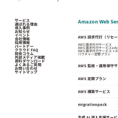
サービス
Amazon Web Ser
選ばれる理由
導入事例
お知らせ
イベント
AWS 請求代行（リセ
会社情報
採用情報
AWS 請求代行サービス
パートナー
AWS 請求代行サービスadv
クラウド FAQ
AWS 請求代行サービス + AWS 
技術コラム
バウチャー定額プラン
外部メディア掲載
資料ダウンロード
よくあるご質問
AWS 監視・運用保守
お問い合わせ
サイトマップ
AWS 定額プラン
AWS 構築サービス
migrationpack
生成 AI 導入支援サービス