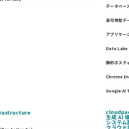
データベー
高可用性デ
アプリケー
Data La
静的ホステ
Chrome E
Google A
cloudpa
frastructure
生成 AI
システム
クラウド