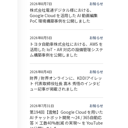
2026年8月7日
お知らせ
株式会社電通デジタル様における、
Google Cloud を活用した AI 動画編集
PoC 環境構築事例を公開しました
2026年8月5日
お知らせ
トヨタ自動車株式会社における、AWS を
活用した IoT・AR 対応の設備管理システ
ム構築事例を公開しました
2026年8月4日
お知らせ
財界 / 財界オンラインに、KDDIアイレッ
ト 代表取締役社長 髙木 秀悟のインタビ
ュー記事が掲載されました
2026年7月31日
お知らせ
第194回【雲勉】Google Cloud を用いた
AI チャットボット開発 〜24 / 365自動応
答 × 工数40%削減 の実現〜 を YouTube