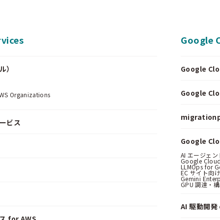
vices
Google 
ール）
Google 
.
Google 
Organizations
migrationp
サービス
Google C
AI エージェ
Google Clo
LLMOps for G
EC サイト向け
Gemini Ent
GPU 調達・
AI 駆動開発 o
 for AWS