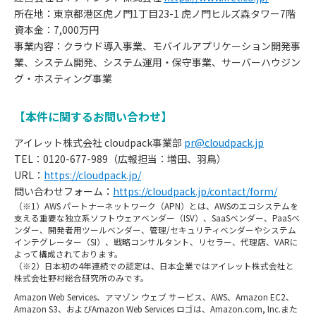
所在地：東京都港区虎ノ門1丁目23-1 虎ノ門ヒルズ森タワー7階
資本金：7,000万円
事業内容：クラウド導入事業、モバイルアプリケーション開発事
業、システム開発、システム運用・保守事業、サーバーハウジン
グ・ホスティング事業
【本件に関するお問い合わせ】
アイレット株式会社 cloudpack事業部
pr@cloudpack.jp
TEL：0120-677-989（広報担当：増田、羽鳥）
URL：
https://cloudpack.jp/
問い合わせフォーム：
https://cloudpack.jp/contact/form/
（※1）AWS パートナーネットワーク（APN）とは、AWSのエコシステムを
支える重要な独立系ソフトウェアベンダー（ISV）、SaaSベンダー、PaaSベ
ンダー、開発者用ツールベンダー、管理/セキュリティベンダーやシステム
インテグレーター（SI）、戦略コンサルタント、リセラー、代理店、VARに
よって構成されております。
（※2）日本初の4年連続での認定は、日本企業ではアイレット株式会社と
株式会社野村総合研究所のみです。
お
Amazon Web Services、アマゾン ウェブ サービス、AWS、Amazon EC2、
知
Amazon S3、およびAmazon Web Services ロゴは、Amazon.com, Inc.また