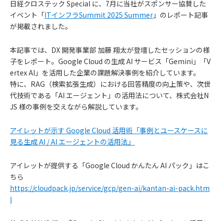
日経クロステック Special に、7月に当社がスポンサー協賛した
イベント「
ITインフラSummit 2025 Summer
」のレポート記事
が掲載されました。
本記事では、DX 開発事業部 加藤 翔太が登壇したセッションの様
子をレポート。Google Cloud の生成 AI サービス「Gemini」「V
ertex AI」を活用した企業の課題解決事例を紹介しています。
特に、RAG（検索拡張生成）における回答精度の向上策や、次世
代技術である「AI エージェント」の活用法について、株式会社N
JS 様の事例を交えながら解説しています。
アイレットが示す Google Cloud 活用術「事例とユースケースに
見る生成 AI / AI エージェントの活用法」
アイレットが提供する「Google Cloud かんたん AI パック」はこ
ちら
https://cloudpack.jp/service/gcp/gen-ai/kantan-ai-pack.htm
l