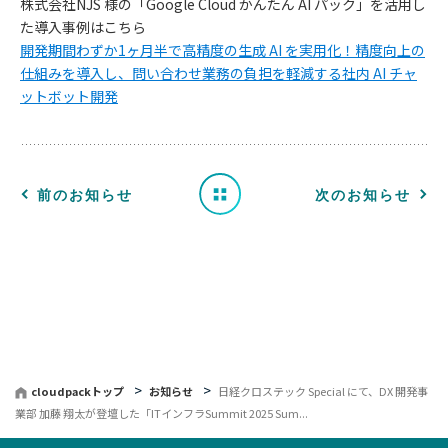
株式会社NJS 様の「Google Cloud かんたん AI パック」を活用し
お
た導入事例はこちら
開発期間わずか1ヶ月半で高精度の生成 AI を実用化！精度向上の
知
仕組みを導入し、問い合わせ業務の負担を軽減する社内 AI チャ
ットボット開発
ら
せ
一
前のお知らせ
次のお知らせ
覧
へ
戻
る
cloudpackトップ
お知らせ
日経クロステック Special にて、DX 開発事
業部 加藤 翔太が登壇した「ITインフラSummit 2025 Sum...