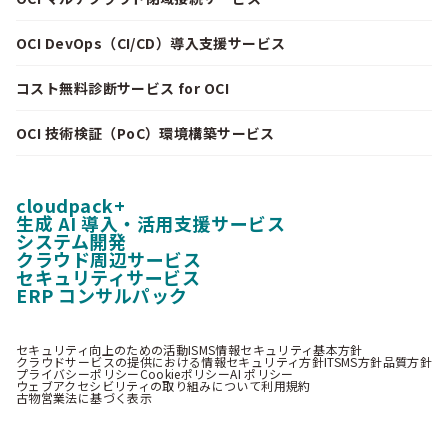
OCI DevOps（CI/CD）導入支援サービス
コスト無料診断サービス for OCI
OCI 技術検証（PoC）環境構築サービス
cloudpack+
生成 AI 導入・活用支援サービス
システム開発
クラウド周辺サービス
セキュリティサービス
ERP コンサルパック
セキュリティ向上のための活動
ISMS情報セキュリティ基本方針
クラウドサービスの提供における情報セキュリティ方針
ITSMS方針
品質方針
プライバシーポリシー
Cookieポリシー
AI ポリシー
ウェブアクセシビリティの取り組みについて
利用規約
古物営業法に基づく表示