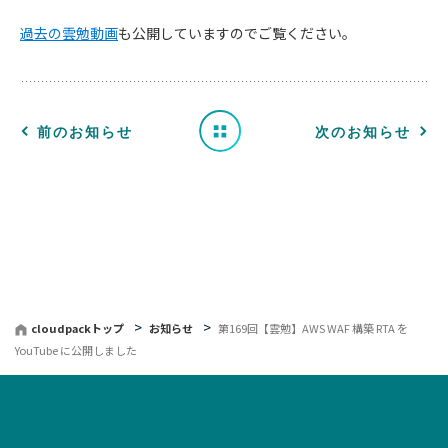
知
過去の雲勉動画
も公開していますのでご覧ください。
ら
せ
一
前のお知らせ
次のお知らせ
覧
へ
戻
る
cloudpackトップ
お知らせ
第169回【雲勉】AWS WAF 構築 RTA を
YouTube に公開しました