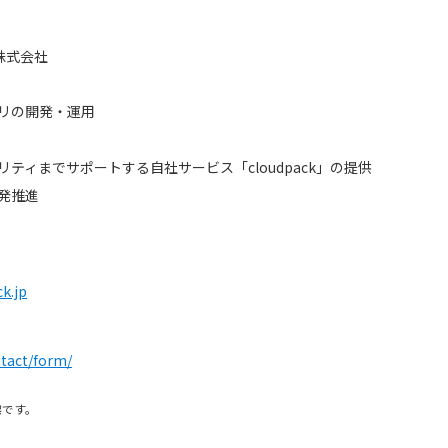
gs株式会社
リの開発・運用
ティまでサポートする自社サービス「cloudpack」の提供
開発推進
k.jp
）
ntact/form/
標です。