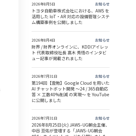
2026年8月5日
お知らせ
トヨタ自動車株式会社における、AWS を
活用した IoT・AR 対応の設備管理システ
ム構築事例を公開しました
2026年8月4日
お知らせ
財界 / 財界オンラインに、KDDIアイレッ
ト 代表取締役社長 髙木 秀悟のインタビ
ュー記事が掲載されました
2026年7月31日
お知らせ
ら
第194回【雲勉】Google Cloud を用いた
AI チャットボット開発 〜24 / 365自動応
優
答 × 工数40%削減 の実現〜 を YouTube
に公開しました
2026年7月31日
お知らせ
2026年8月25日(火) JAWS-UG朝会主催、
中谷 亘佑が登壇する「JAWS-UG朝会