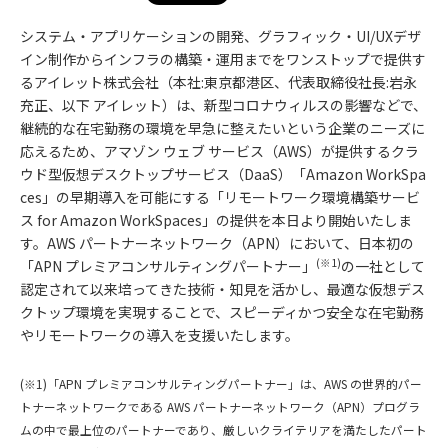
システム・アプリケーションの開発、グラフィック・UI/UXデザ
イン制作からインフラの構築・運用までをワンストップで提供す
るアイレット株式会社（本社:東京都港区、代表取締役社長:岩永
充正、以下 アイレット）は、新型コロナウィルスの影響などで、
継続的な在宅勤務の環境を早急に整えたいという企業のニーズに
応えるため、アマゾン ウェブ サービス（AWS）が提供するクラ
ウド型仮想デスクトップサービス（DaaS）「Amazon WorkSpa
ces」の早期導入を可能にする「リモートワーク環境構築サービ
ス for Amazon WorkSpaces」の提供を本日より開始いたしま
す。AWS パートナーネットワーク（APN）において、日本初の
(※1)
「APN プレミアコンサルティングパートナー」
の一社として
認定されて以来培ってきた技術・知見を活かし、最適な仮想デス
クトップ環境を実現することで、スピーディかつ安全な在宅勤務
やリモートワークの導入を支援いたします。
(※1)「APN プレミアコンサルティングパートナー」は、AWS の世界的パー
トナーネットワークである AWS パートナーネットワーク（APN）プログラ
ムの中で最上位のパートナーであり、厳しいクライテリアを満たしたパート