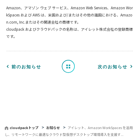
Amazon、アマゾン ウェブ サービス、Amazon Web Services、Amazon Wor
お
kSpaces および AWS は、米国および/またはその他の諸国における、Amazo
n.com, Inc.またはその関連会社の商標です。
知
cloudpack およびクラウドパックの名称は、アイレット株式会社の登録商標
です。
ら
せ
一
前のお知らせ
次のお知らせ
覧
へ
戻
る
cloudpackトップ
お知らせ
アイレット、Amazon WorkSpaces を活用
し、リモートワークに最適なクラウド型仮想デスクトップ環境導入を支援す...