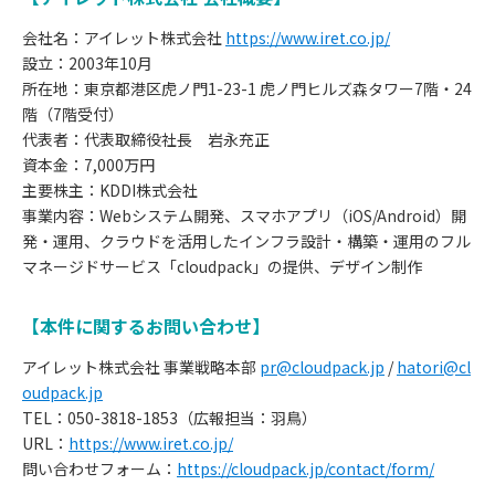
会社名：アイレット株式会社
https://www.iret.co.jp/
設立：2003年10月
所在地：東京都港区虎ノ門1-23-1 虎ノ門ヒルズ森タワー7階・24
階（7階受付）
代表者：代表取締役社長 岩永充正
資本金：7,000万円
主要株主：KDDI株式会社
事業内容：Webシステム開発、スマホアプリ（iOS/Android）開
発・運用、クラウドを活用したインフラ設計・構築・運用のフル
マネージドサービス「cloudpack」の提供、デザイン制作
【本件に関するお問い合わせ】
アイレット株式会社 事業戦略本部
pr@cloudpack.jp
/
hatori@cl
oudpack.jp
TEL：050-3818-1853（広報担当：羽鳥）
URL：
https://www.iret.co.jp/
問い合わせフォーム：
https://cloudpack.jp/contact/form/