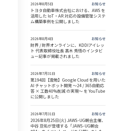
2026年8月5日
お知らせ
トヨタ自動車株式会社における、AWS を
活用した IoT・AR 対応の設備管理システ
ム構築事例を公開しました
2026年8月4日
お知らせ
財界 / 財界オンラインに、KDDIアイレッ
ト 代表取締役社長 髙木 秀悟のインタビ
ュー記事が掲載されました
2026年7月31日
お知らせ
第194回【雲勉】Google Cloud を用いた
AI チャットボット開発 〜24 / 365自動応
答 × 工数40%削減 の実現〜 を YouTube
に公開しました
2026年7月31日
お知らせ
2026年8月25日(火) JAWS-UG朝会主催、
中谷 亘佑が登壇する「JAWS-UG朝会