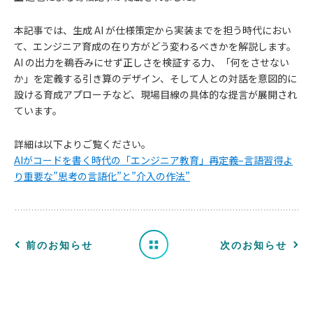
本記事では、生成 AI が仕様策定から実装までを担う時代におい
て、エンジニア育成の在り方がどう変わるべきかを解説します。
AI の出力を鵜呑みにせず正しさを検証する力、「何をさせない
か」を定義する引き算のデザイン、そして人との対話を意図的に
設ける育成アプローチなど、現場目線の具体的な提言が展開され
ています。
お
詳細は以下よりご覧ください。
知
AIがコードを書く時代の「エンジニア教育」再定義–言語習得よ
り重要な”思考の言語化”と”介入の作法”
ら
せ
一
前のお知らせ
次のお知らせ
覧
へ