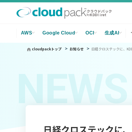
クラウドパック
KDDI iret
by
AWS
Google Cloud
OCI
生成AI
cloudpackトップ
お知らせ
日経クロステックに、KD
NEWS
日経クロステックに、K