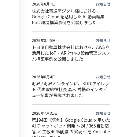
2026年8月7日
お知らせ
株式会社電通デジタル様における、
Google Cloud を活用した AI 動画編集
PoC 環境構築事例を公開しました
2026年8月5日
お知らせ
トヨタ自動車株式会社における、AWS を
活用した IoT・AR 対応の設備管理システ
ム構築事例を公開しました
2026年8月4日
お知らせ
財界 / 財界オンラインに、KDDIアイレッ
ト 代表取締役社長 髙木 秀悟のインタビ
ュー記事が掲載されました
2026年7月31日
お知らせ
第194回【雲勉】Google Cloud を用いた
AI チャットボット開発 〜24 / 365自動応
答 × 工数40%削減 の実現〜 を YouTube