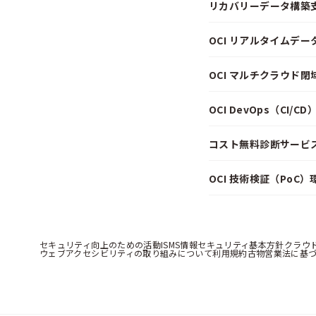
リカバリーデータ構築
OCI リアルタイムデ
OCI マルチクラウド
OCI DevOps（CI/
コスト無料診断サービス f
OCI 技術検証（PoC
セキュリティ向上のための活動
ISMS情報セキュリティ基本方針
クラウ
ウェブアクセシビリティの取り組みについて
利用規約
古物営業法に基