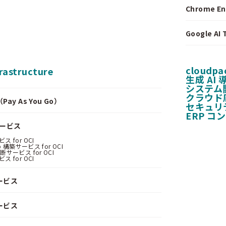
Chrome E
Google A
cloudpa
frastructure
生成 AI
システム
クラウド
y As You Go）
セキュリ
ERP コ
サービス
 for OCI
 構築サービス for OCI
サービス for OCI
 for OCI
ービス
ービス