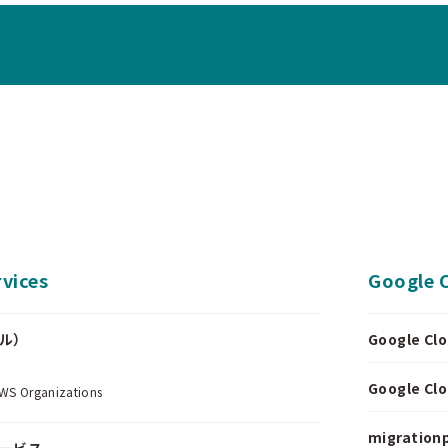
vices
Google 
ール）
Google 
.
Google 
Organizations
migrationp