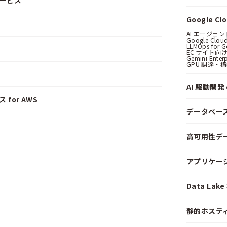
サービス
Google C
AI エージェ
Google Clo
LLMOps for G
EC サイト向け
Gemini Ent
GPU 調達・
AI 駆動開発 o
 for AWS
データベー
高可用性デ
アプリケー
Data La
静的ホステ