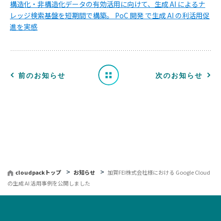
構造化・非構造化データの有効活用に向けて、生成 AI によるナ
知
レッジ検索基盤を短期間で構築。 PoC 開発 で生成 AI の利活用促
進を実感
ら
せ
一
前のお知らせ
次のお知らせ
覧
へ
戻
る
cloudpackトップ
お知らせ
加賀FEI株式会社様における Google Cloud
の生成 AI 活用事例を公開しました