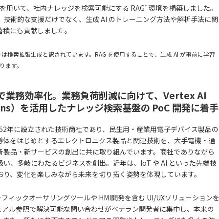
*
lications）を用いて、社内ナレッジを検索可能にする RAG
環境を構築しました。
、技術的な支援だけでなく、生成 AI のトレーニング方法や解析手法に関
蓄積にも貢献しました。
n の略。日本語では検索拡張生成と訳されています。RAG を使用することで、生成 AI が事前に学習
ります。
で業務効率化。業務負荷削減に向けて、Vertex AI
lications）を活用したナレッジ検索基盤の PoC 開発に着手
、1952年に設立された技術商社であり、民生用・産業用電子デバイス製品の
導体をはじめとするエレクトロニクス製品と関連技術を、大手電機・通
新製品・新サービスの創出に共に取り組んでいます。商社でありながら
、多岐にわたるビジネスを創出。近年は、IoT や AI といった先端技
おり、変化を楽しみながら未来を切り拓く姿勢を体現しています。
フィックオーサリングツールや HMI開発を含む UI/UXソリューション
マニュアル参照で解決可能な問い合わせがベテラン開発者に集中し、本来の