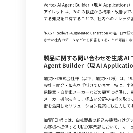
Vertex AI Agent Builder（現 AI App
アイレットは、PoC の検証から構築・改善まで
する知見を共有することで、社内へのナレッジ
*RAG：Retrieval-Augmented Generatio
させた社内のデータなどから回答をすることが可能にな
製品に関する問い合わせを生成 AI 
Agent Builder（現 AI App
加賀FEI株式会社様（以下、加賀FEI 様）は
設計・開発・販売を手掛けています。特に、半
信機器・自動車メーカーなどの顧客に提供し、
メーカー機能も有し、幅広い分野の技術を取り扱い
術を活用したソリューション提案にも注力して
加賀FEI 様では、自社製品の組込み機器向けグラ
お客様へ提供する UI/UX事業部において、