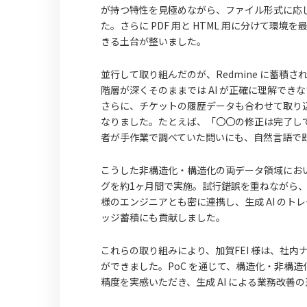
が持つ特性を見極めながら、ファイル形式に応
た。さらに PDF 用と HTML 用に分けて
きる土台が整いました。
並行して取り組んだのが、Redmine に蓄
階層が深くそのままでは AI が正確に理解でき
さらに、チケットの履歴データも合わせて取り込
なりました。たとえば、「〇〇の修正は完了し
者が手作業で調べていた問いにも、自然言語で
こうした非構造化・構造化の両データ領域にお
グを約1ヶ月間で実施。試行錯誤を重ねながら、
様のエンジニアとも密に連携し、生成 AI の
ッジ蓄積にも貢献しました。
これらの取り組みにより、加賀FEI 様は、社
ができました。PoC を通じて、構造化・非構造化データそれぞ
精度を実感いただき、生成 AI による業務改