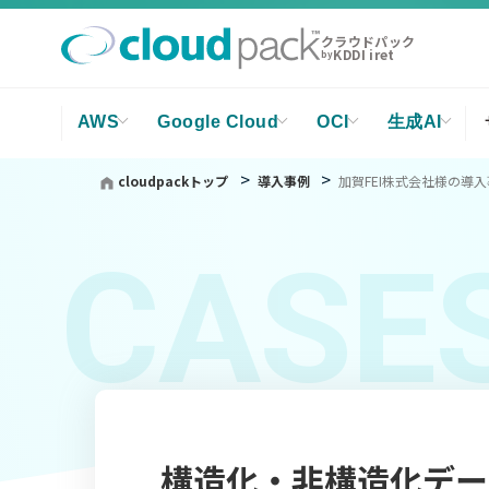
クラウドパック
KDDI iret
by
AWS
Google Cloud
OCI
生成AI
cloudpackトップ
導入事例
加賀FEI株式会社様の導
CASE
構造化・非構造化デー