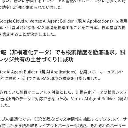
。また、新たに参画するエンジニアの習熟やトレーニングにも多くの時
の効率化が強く求められていました。
d の Vertex AI Agent Builder（現 AI Applications）を活用
検索・回答可能となる RAG 環境を構築することをご提案。検索基盤の構
 を実施することが決定しました。
情報（非構造化データ）でも検索精度を徹底追求。試
ナレッジ共有の土台づくりに成功
x AI Agent Builder（現 AI Applications）を用いて、マニュアルや
果的に検索・活用できる RAG 環境の構築を目指しました。
で蓄積されていた製品マニュアルを対象とした、非構造化データの検索システ
のデータに対応できないため、Vertex AI Agent Builder（現 AI
しました。
式の最適化です。OCR 処理などで文字情報を抽出するデジタルパーサ
保持したまま読み取るレイアウトパーサーも検証。それぞれのパーサー