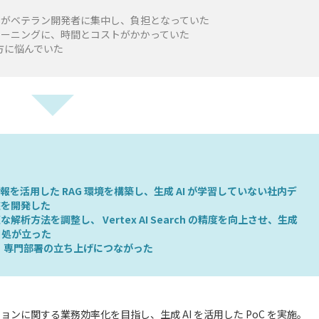
せがベテラン開発者に集中し、負担となっていた
レーニングに、時間とコストがかかっていた
め方に悩んでいた
情報を活用した RAG 環境を構築し、生成 AI が学習していない社内デ
盤を開発した
方法を調整し、 Vertex AI Search の精度を向上させ、生成
目処が立った
り、専門部署の立ち上げにつながった
ーションに関する業務効率化を目指し、生成 AI を活用した PoC を実施。