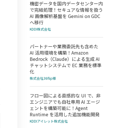
機密データを国内データセンター内
で完結処理！セキュアな情報を扱う
AI 画像解析基盤を Gemini on GDC
へ移行
KDDI株式会社
パートナーや業務委託先も含めた
AI 活用環境を構築！Amazon
Bedrock（Claude）による生成 AI
チャットシステムで EC 業務を標準
化
株式会社36flip様
フロー図による直感的な UI で、非
エンジニアでも自社専用 AI エージ
ェントを構築可能に！Agent
Runtime を活用した追加機能開発
KDDIアイレット株式会社