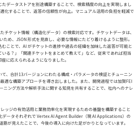
じたデータストアを別途構築することで、検索精度の向上を実現しまし
環境を最適化することで、返答の信頼性が向上。マニュアル活用の負担を軽減で
積されたチケット情報（構造化データ）の検索対応です。チケットデータは、
ないため、JSON 形式を見直し、必要な情報にたどり着けるように整形。
むことで、AI がチケットの進捗や過去の経緯を加味した返答が可能と
ている？」「関連チケットをまとめて教えて」など、従来であれば担当
即座に応えられるようになりました。
いて、合計13バージョンにわたる構成・パラメータの検証とチューニン
最適な構築アプローチを導き出しました。また、開発過程では加賀FEI
トレーニング方法や解析手法に関する知見を共有することで、社内へのナレ
内ナレッジの有効活用と業務効率化を実現するための基盤を構築すること
れで Vertex AI Agent Builder（現 AI Applications）の
善の道筋が見えたことで、今後の導入に向けた足がかりとなっています。