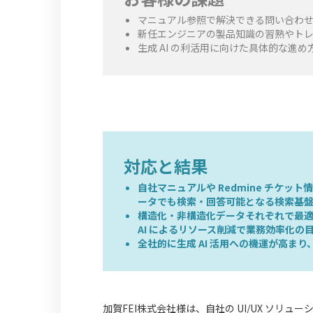
マニュアル参照で解決できる問い合わ
新任エンジニアの製品知識の習熟やト
生成 AI の利活用に向けた具体的な進
対応と結果
自社マニュアルや Redmine チケット
ータでも検索・回答可能となる検索基
構造化・非構造化データそれぞれで最適な解析
AI によるリソース削減で業務効率化の
全社的に生成 AI 活用への機運が高ま
加賀FEI株式会社様は、自社の UI/UX ソリュ