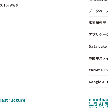
 for AWS
データベー
高可用性デ
アプリケー
Data La
静的ホステ
Chrome E
Google A
cloudpa
frastructure
生成 AI