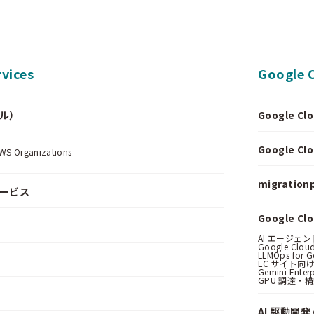
vices
Google 
ール）
Google 
.
Google 
Organizations
migrationp
サービス
Google C
AI エージェ
Google Clo
LLMOps for G
EC サイト向け
Gemini Ent
GPU 調達・
AI 駆動開発 o