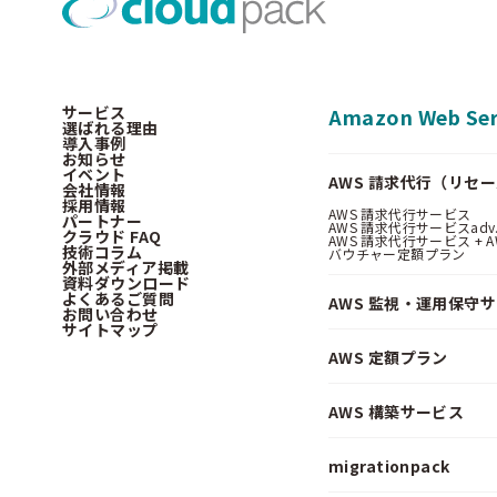
サービス
Amazon Web Ser
選ばれる理由
導入事例
お知らせ
イベント
AWS 請求代行（リセ
会社情報
採用情報
AWS 請求代行サービス
パートナー
AWS 請求代行サービスadv
クラウド FAQ
AWS 請求代行サービス + AWS 
技術コラム
バウチャー定額プラン
外部メディア掲載
資料ダウンロード
よくあるご質問
AWS 監視・運用保守
お問い合わせ
サイトマップ
AWS 定額プラン
AWS 構築サービス
migrationpack