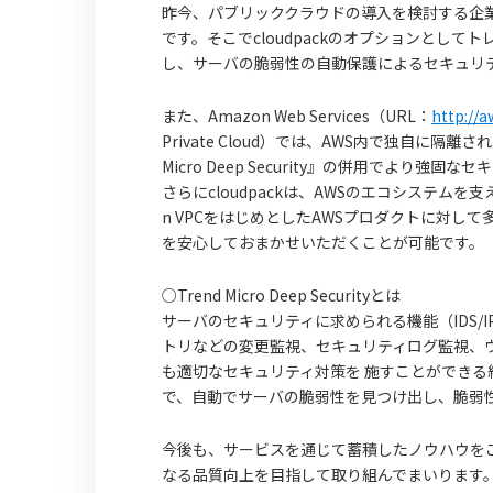
昨今、パブリッククラウドの導入を検討する企
です。そこでcloudpackのオプションとし
し、サーバの脆弱性の自動保護によるセキュリ
また、Amazon Web Services（URL：
http://
Private Cloud）では、AWS内で独自に
Micro Deep Security』の併用でより
さらにcloudpackは、AWSのエコシステム
n VPCをはじめとしたAWSプロダクトに対し
を安心しておまかせいただくことが可能です。
○Trend Micro Deep Securityとは
サーバのセキュリティに求められる機能（IDS/
トリなどの変更監視、セキュリティログ監視、
も適切なセキュリティ対策を 施すことができる総
で、自動でサーバの脆弱性を見つけ出し、脆弱
今後も、サービスを通じて蓄積したノウハウを
なる品質向上を目指して取り組んでまいります