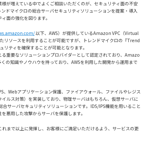
業様が増えている中でよくご相談いただくのが、セキュリティ面の不安
てトレンドマイクロの総合サーバセキュリティソリューションを提案・導入
ティ面の強化を図ります。
aws.amazon.com/
以下、AWS）が提供しているAmazon VPC（Virtual
隔離されたリソースを利用することが可能ですが、トレンドマイクロの『Trend
強固なセキュリティを確保することが可能となります。
を支える重要なソリューションプロバイダーとして認定されており、Amazo
て多くの知識やノウハウを持っており、AWSを利用した開発から運用まで
IPS、Webアプリケーション保護、ファイアウォール、ファイルやレジス
ウイルス対策）を実装しており、物理サーバはもちろん、仮想サーバに
合サーバセキュリティソリューションです。IDS/IPS機能を用いること
性を悪用した攻撃からサーバを保護します。
これまで以上に発揮し、お客様にご満足いただけるよう、サービスの更
。