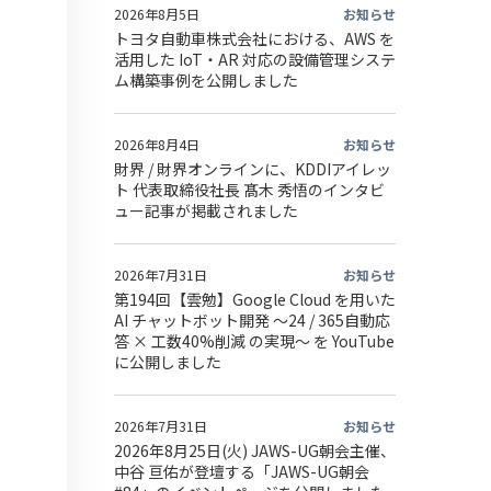
2026年8月5日
お知らせ
トヨタ自動車株式会社における、AWS を
活用した IoT・AR 対応の設備管理システ
ム構築事例を公開しました
2026年8月4日
お知らせ
財界 / 財界オンラインに、KDDIアイレッ
ト 代表取締役社長 髙木 秀悟のインタビ
ュー記事が掲載されました
2026年7月31日
お知らせ
第194回【雲勉】Google Cloud を用いた
AI チャットボット開発 〜24 / 365自動応
ま
答 × 工数40%削減 の実現〜 を YouTube
に公開しました
2026年7月31日
お知らせ
2026年8月25日(火) JAWS-UG朝会主催、
中谷 亘佑が登壇する「JAWS-UG朝会