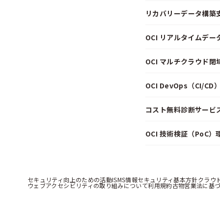
リカバリーデータ構築
OCI リアルタイムデ
OCI マルチクラウド
OCI DevOps（CI/
コスト無料診断サービス f
OCI 技術検証（PoC
セキュリティ向上のための活動
ISMS情報セキュリティ基本方針
クラウ
ウェブアクセシビリティの取り組みについて
利用規約
古物営業法に基