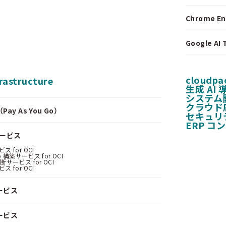
Chrome E
Google A
cloudpa
frastructure
生成 AI
システム
クラウド
y As You Go）
セキュリ
ERP コ
サービス
 for OCI
 構築サービス for OCI
サービス for OCI
 for OCI
ービス
ービス