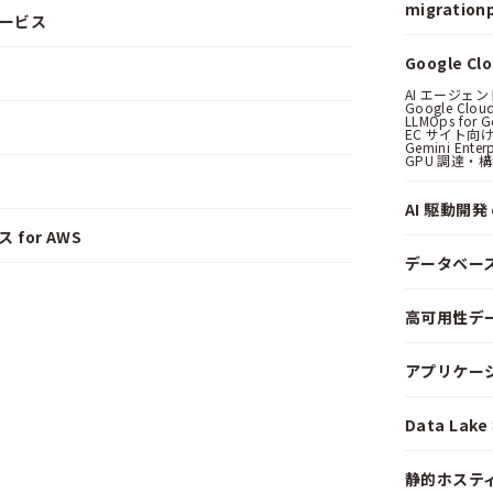
migrationp
サービス
Google C
AI エージェ
Google Clo
LLMOps for G
EC サイト向け
Gemini Ent
GPU 調達・
AI 駆動開発 o
 for AWS
データベー
高可用性デ
アプリケー
Data La
静的ホステ