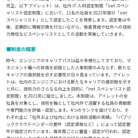
充正、以下 アイレット）は、社内 IT 人材認定制度「iret スペシ
ャリスト認定制度」において、11名の社員を2022年度の「iret
スペシャリスト」として認定したことを発表します。認定者は今
後、定期的に情報交換を行ないながら、後進育成や社外への技術
力発信などスペシャリストとしての活動を実施していきます。
■制度の概要
昨今、エンジニアのキャリアパスは益々多様化してきており、マ
ネジメント職への昇格を前提とした人事制度のみならず、新たな
キャリアの選択肢を示す必要性が日々高まっています。アイレッ
トは、社内のエンジニアにおける新たなキャリアの選択肢を示す
と共に、技術力のさらなる向上を目的に「iret スペシャリスト認
定制度」を2021年に設立しました。本制度は、アイレットの全
社員を対象とし、技術を軸として社内外で活躍する社員の貢献度
や専門能力を評価・認定します。4つのランクを設けており、そ
れぞれ主に「社外および社内における技術活動の実績」「パブリ
ッククラウドベンダーの要件（認定資格など）」によって認定要
件が設定されています。毎年度ごとに審査・認定が行われ、認定