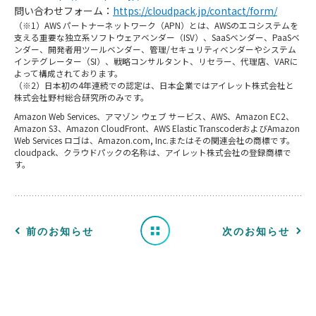
問い合わせフォーム：
https://cloudpack.jp/contact/form/
（※1）AWS パートナーネットワーク（APN）とは、AWSのエコシステムを
支える重要な独立系ソフトウェアベンダー（ISV）、SaaSベンダー、PaaSベ
ンダー、開発者用ツールベンダー、管理/セキュリティベンダーやシステム
インテグレーター（SI）、戦略コンサルタント、リセラー、代理店、VARに
よって構成されております。
（※2）日本初の4年連続での認定は、日本企業ではアイレット株式会社と
株式会社野村総合研究所のみです。
お
Amazon Web Services、アマゾン ウェブ サービス、AWS、Amazon EC2、
Amazon S3、Amazon CloudFront、AWS Elastic TranscoderおよびAmazon
知
Web Services ロゴは、Amazon.com, Inc.またはその関連会社の商標です。
cloudpack、クラウドパックの名称は、アイレット株式会社の登録商標で
す。
ら
せ
一
前のお知らせ
次のお知らせ
覧
へ