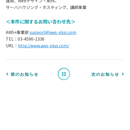
運用、Webデザイン・制作、
サーバハウジング・ホスティング、講師事業
＜本件に関するお問い合わせ先＞
お
AWS+事業部
support@aws-plus.com
知
TEL：03-4590-1336
URL：
http://www.aws-plus.com/
ら
せ
一
前のお知らせ
次のお知らせ
覧
へ
戻
る