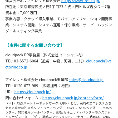
運営会社名：アイレット株式会社
https://www.iret.co.jp/
所在地：東京都港区虎ノ門1丁目23-1 虎ノ門ヒルズ森タワー7階
資本金：7,000万円
事業内容：クラウド導入事業、モバイルアプリケーション開発事
業、システム開発、システム運用・保守事業、サーバーハウジン
グ・ホスティング事業
【本件に関するお問い合わせ】
cloudpack PR事務局（株式会社 イニシャル内）
TEL: 03-5572-6064（担当：中島、河野、二村）
cloudpack@ve
ctorinc.co.jp
アイレット株式会社 cloudpack事業部
sales@cloudpack.jp
TEL: 0120-677-989 （広報担当：増田）
URL:
https://cloudpack.jp/
問い合わせフォーム：
https://cloudpack.jp/contact/form/
（※1）AWS パートナーネットワーク（APN）とは、AWSのエコシステムを
支える重要な独立系ソフトウェアベンダー（ISV）、SaaSベンダー、PaaSベ
ンダー、開発者用ツールベンダー、管理/セキュリティベンダーやシステム
インテグレーター（SI）、戦略コンサルタント、リセラー、代理店、VARに