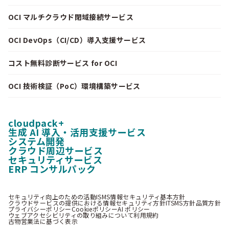
OCI マルチクラウド閉域接続サービス
OCI DevOps（CI/CD）導入支援サービス
コスト無料診断サービス for OCI
OCI 技術検証（PoC）環境構築サービス
cloudpack+
生成 AI 導入・活用支援サービス
システム開発
クラウド周辺サービス
セキュリティサービス
ERP コンサルパック
セキュリティ向上のための活動
ISMS情報セキュリティ基本方針
クラウドサービスの提供における情報セキュリティ方針
ITSMS方針
品質方針
プライバシーポリシー
Cookieポリシー
AI ポリシー
ウェブアクセシビリティの取り組みについて
利用規約
古物営業法に基づく表示