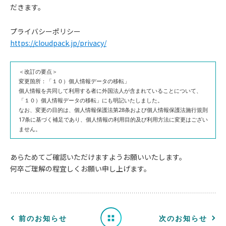
だきます。
プライバシーポリシー
https://cloudpack.jp/privacy/
＜改訂の要点＞
変更箇所：「１０）個人情報データの移転」
個人情報を共同して利用する者に外国法人が含まれていることについて、
「１０）個人情報データの移転」にも明記いたしました。
なお、変更の目的は、個人情報保護法第28条および個人情報保護法施行規則
17条に基づく補足であり、個人情報の利用目的及び利用方法に変更はござい
ません。
お
知
あらためてご確認いただけますようお願いいたします。
何卒ご理解の程宜しくお願い申し上げます。
ら
せ
一
前のお知らせ
次のお知らせ