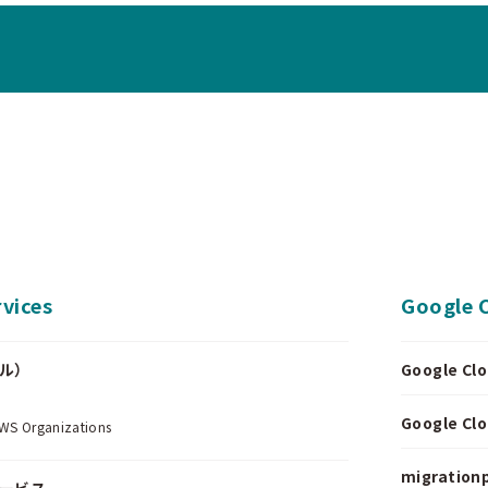
vices
Google 
ール）
Google 
.
Google 
Organizations
migrationp