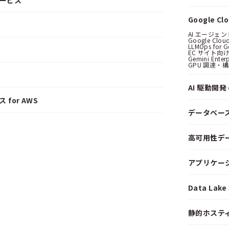
サービス
Google C
AI エージェ
Google Clo
LLMOps for G
EC サイト向け
Gemini Ent
GPU 調達・
AI 駆動開発 o
 for AWS
データベー
高可用性デ
アプリケー
Data La
静的ホステ