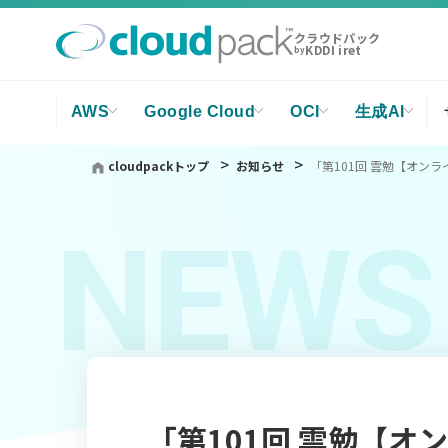
クラウドパック
KDDI iret
by
AWS
Google Cloud
OCI
生成AI
cloudpackトップ
お知らせ
「第101回 雲勉【オン
NEWS
「第101回 雲勉【オ