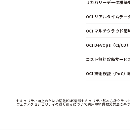
リカバリーデータ構築
OCI リアルタイムデ
OCI マルチクラウド
OCI DevOps（CI/
コスト無料診断サービス f
OCI 技術検証（PoC
セキュリティ向上のための活動
ISMS情報セキュリティ基本方針
クラウ
ウェブアクセシビリティの取り組みについて
利用規約
古物営業法に基