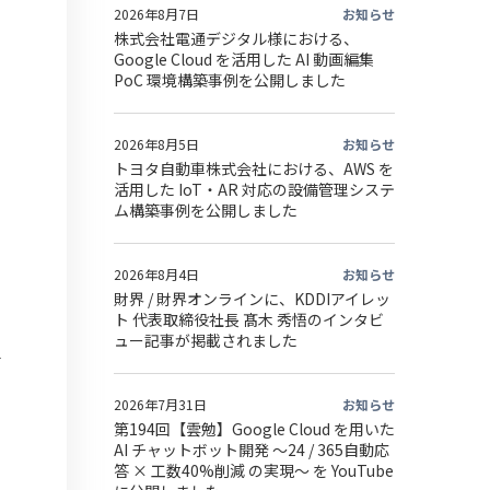
2026年8月7日
お知らせ
株式会社電通デジタル様における、
Google Cloud を活用した AI 動画編集
PoC 環境構築事例を公開しました
2026年8月5日
お知らせ
トヨタ自動車株式会社における、AWS を
活用した IoT・AR 対応の設備管理システ
ム構築事例を公開しました
2026年8月4日
お知らせ
財界 / 財界オンラインに、KDDIアイレッ
ト 代表取締役社長 髙木 秀悟のインタビ
ュー記事が掲載されました
2026年7月31日
お知らせ
第194回【雲勉】Google Cloud を用いた
AI チャットボット開発 〜24 / 365自動応
答 × 工数40%削減 の実現〜 を YouTube