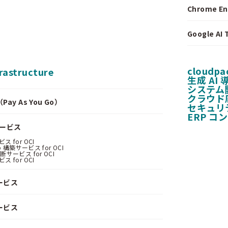
Chrome E
Google A
cloudpa
frastructure
生成 AI
システム
クラウド
y As You Go）
セキュリ
ERP コ
サービス
 for OCI
 構築サービス for OCI
サービス for OCI
 for OCI
ービス
ービス