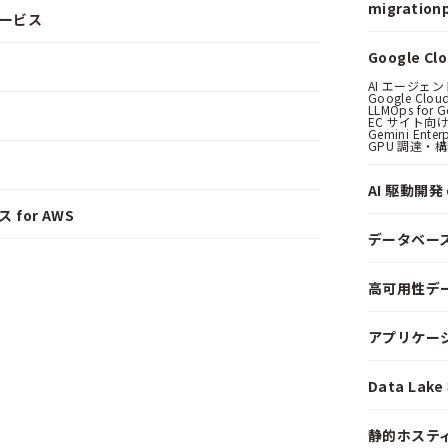
migrationp
サービス
Google C
AI エージェ
Google Clo
LLMOps for G
EC サイト向け
Gemini Ent
GPU 調達・
AI 駆動開発 o
 for AWS
データベー
高可用性デ
アプリケー
Data La
静的ホステ