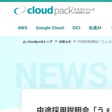
クラウドパック
KDDI iret
by
AWS
Google Cloud
OCI
生成AI
cloudpackトップ
お知らせ
中途採用説明会「うぇぶは
NEWS
中途採用説明会「うぇ