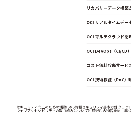
リカバリーデータ構築
OCI リアルタイムデ
OCI マルチクラウド
OCI DevOps（CI/
コスト無料診断サービス f
OCI 技術検証（PoC
セキュリティ向上のための活動
ISMS情報セキュリティ基本方針
クラウ
ウェブアクセシビリティの取り組みについて
利用規約
古物営業法に基