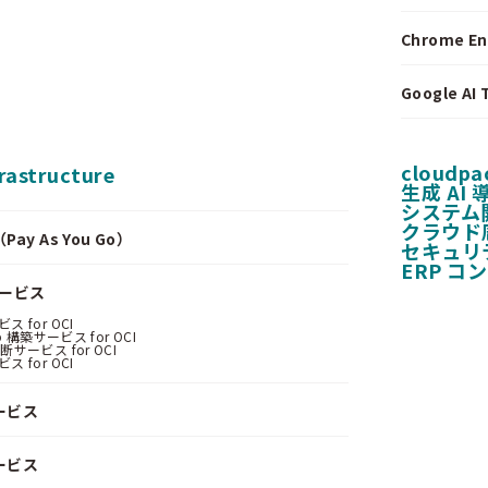
Chrome E
Google A
cloudpa
frastructure
生成 AI
システム
クラウド
y As You Go）
セキュリ
ERP コ
サービス
 for OCI
 構築サービス for OCI
サービス for OCI
 for OCI
ービス
ービス