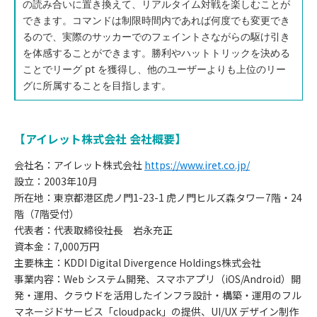
の読み合いに置き換えて、リアルタイム対戦を楽しむことが
できます。コマンドは制限時間内であれば何度でも変更でき
るので、実際のサッカーでのフェイントさながらの駆け引き
を体感することができます。勝利やハットトリックを決める
ことでリーグ pt を獲得し、他のユーザーよりも上位のリー
グに所属することを目指します。
【アイレット株式会社 会社概要】
会社名：アイレット株式会社
https://www.iret.co.jp/
設立：2003年10月
所在地：東京都港区虎ノ門1-23-1 虎ノ門ヒルズ森タワー7階・24
階（7階受付）
代表者：代表取締役社長 岩永充正
資本金：7,000万円
主要株主：KDDI Digital Divergence Holdings株式会社
事業内容：Web システム開発、スマホアプリ（iOS/Android）開
発・運用、クラウドを活用したインフラ設計・構築・運用のフル
マネージドサービス「cloudpack」の提供、UI/UX デザイン制作