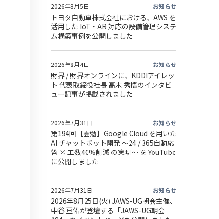
2026年8月5日
お知らせ
トヨタ自動車株式会社における、AWS を
活用した IoT・AR 対応の設備管理システ
ム構築事例を公開しました
2026年8月4日
お知らせ
財界 / 財界オンラインに、KDDIアイレッ
ト 代表取締役社長 髙木 秀悟のインタビ
ュー記事が掲載されました
2026年7月31日
お知らせ
第194回【雲勉】Google Cloud を用いた
AI チャットボット開発 〜24 / 365自動応
答 × 工数40%削減 の実現〜 を YouTube
に公開しました
2026年7月31日
お知らせ
2026年8月25日(火) JAWS-UG朝会主催、
中谷 亘佑が登壇する「JAWS-UG朝会