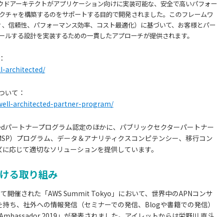
クは、クラウドアーキテクトがアプリケーション向けに実装可能な、安全で高いパフォー
クチャを構築するのをサポートする目的で開発されました。このフレームワ
ィ、信頼性、パフォーマンス効率、コスト最適化）に基づいて、お客様とパー
ールする設計を実装するための一貫したアプローチが提供されます。
て：
l-architected/
ムについて：
ell-architected-partner-program/
itectedパートナープログラム認定のほかに、パブリックセクターパートナー
MSP）プログラム、データ＆アナリティクスコンピテンシー、移行コン
ズに応じて適切なソリューションを提供しています。
ける取り組み
開催された「AWS Summit Tokyo」において、世界中のAPNコンサ
持ち、社外への情報発信（セミナーでの発信、Blogや書籍での発信）
Ambassador 2019」が発表されました。アイレットからは栄野川 直斗