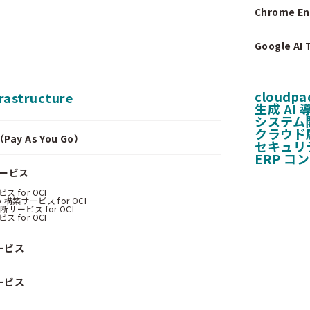
Chrome E
Google A
cloudpa
frastructure
生成 AI
システム
クラウド
y As You Go）
セキュリ
ERP コ
サービス
 for OCI
 構築サービス for OCI
サービス for OCI
 for OCI
ービス
ービス