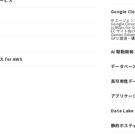
サービス
Google C
AI エージェ
Google Clo
LLMOps for G
EC サイト向け
Gemini Ent
GPU 調達・
AI 駆動開発 o
 for AWS
データベー
高可用性デ
アプリケー
Data La
静的ホステ