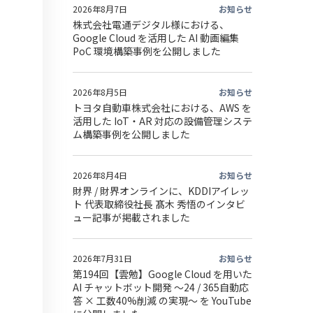
2026年8月7日
お知らせ
株式会社電通デジタル様における、
Google Cloud を活用した AI 動画編集
PoC 環境構築事例を公開しました
2026年8月5日
お知らせ
トヨタ自動車株式会社における、AWS を
活用した IoT・AR 対応の設備管理システ
ム構築事例を公開しました
2026年8月4日
お知らせ
財界 / 財界オンラインに、KDDIアイレッ
ト 代表取締役社長 髙木 秀悟のインタビ
ュー記事が掲載されました
2026年7月31日
お知らせ
第194回【雲勉】Google Cloud を用いた
AI チャットボット開発 〜24 / 365自動応
答 × 工数40%削減 の実現〜 を YouTube