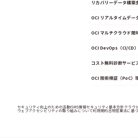
リカバリーデータ構築
OCI リアルタイムデ
OCI マルチクラウド
OCI DevOps（CI/
コスト無料診断サービス f
OCI 技術検証（PoC
セキュリティ向上のための活動
ISMS情報セキュリティ基本方針
クラウ
ウェブアクセシビリティの取り組みについて
利用規約
古物営業法に基