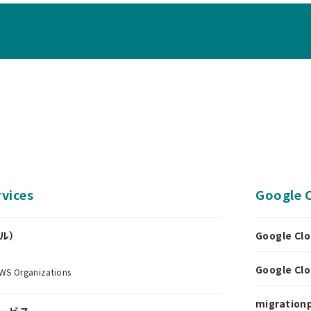
vices
Google 
ール）
Google 
.
Google 
Organizations
migrationp