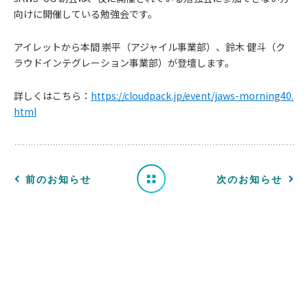
向けに開催している勉強会です。
アイレットから本間 崇平（アジャイル事業部）、鈴木 健斗（ク
お
ラウドインテグレーション事業部）が登壇します。
知
詳しくはこちら：
https://cloudpack.jp/event/jaws-morning40.
html
ら
せ
一
前のお知らせ
次のお知らせ
覧
へ
戻
る